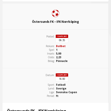
Östersunds FK – IFK Norrköping
Postad:
13 APR 2017
06:35
Rekare:
Bollbet
Spel:
1
Insats:
5,00
Odds:
2,23
Bolag:
Pinnacle
Datum:
13 APR 2017
16:00
Sport:
Fotboll
Land:
Sverige
Liga:
Svenska Cupen
Period:
ft
Östersunds FK – IFK Norrköping