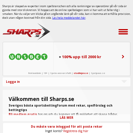
Sharps är skapad av experter inom spelbranschen och alla rankningar av operatörer på vår sida är
gjorda med stor diskretion. Vi hoppas att de online spelbolagen som vi har valt ut faller dig i
smaken. När du väljer att klicka på en utgående länk på vår sida, kan vi komma att erhålla provision,
dock utan någon kostnad från din sida.
Läs hela meddelandet här
.
+
100% upp till 2000 kr
Reklamlänk | 18+ | Spela ansvarsfullt |
stodlinjen.se
|
Spelpaus.se
Logga in
Välkommen till Sharps.se
Sveriges bästa sportsbettingforum med rekar, spelförslag och
bettingtips
Bli medlem gratis
hos oss och du kommer att få möjlighet att skapa trådar,
LÄS MER
skriva inlägg, ta del av spel från "procappers" och mycket annat.
Du måste vara inloggad för att posta rekar
Inget konto?
Registrera dig här