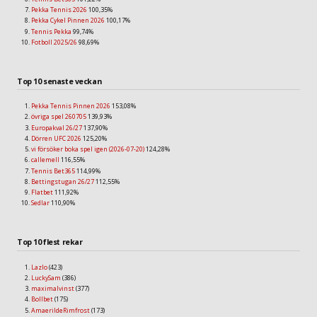
Pekka Tennis 2026
100,35%
Pekka Cykel Pinnen 2026
100,17%
Tennis Pekka
99,74%
Fotboll 2025/26
98,69%
Top 10 senaste veckan
Pekka Tennis Pinnen 2026
153,08%
övriga spel 260705
139,93%
Europakval 26/27
137,90%
Dörren UFC 2026
125,20%
vi försöker boka spel igen (2026-07-20)
124,28%
callemell
116,55%
Tennis Bet365
114,99%
Bettingstugan 26/27
112,55%
Flatbet
111,92%
Sedlar
110,90%
Top 10 flest rekar
Lazlo
(423)
LuckySam
(386)
maximalvinst
(377)
Bollbet
(175)
AmaerildeRimfrost
(173)