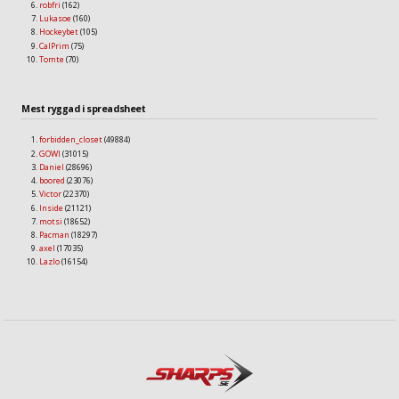
robfri
(162)
Lukasoe
(160)
Hockeybet
(105)
CalPrim
(75)
Tomte
(70)
Mest ryggad i spreadsheet
forbidden_closet
(49884)
GOWI
(31015)
Daniel
(28696)
boored
(23076)
Victor
(22370)
Inside
(21121)
motsi
(18652)
Pacman
(18297)
axel
(17035)
Lazlo
(16154)