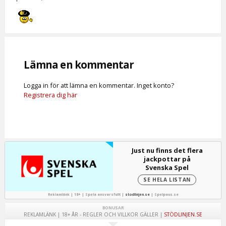
Lämna en kommentar
Logga in för att lämna en kommentar. Inget konto?
Registrera dig här
Just nu finns det flera
jackpottar på
Svenska Spel
SE HELA LISTAN
Reklamlänk | 18+ | Spela ansvarsfullt |
stodlinjen.se
|
Spelpaus.se
BONUSAR
REKLAMLÄNK | 18+ ÅR - REGLER OCH VILLKOR GÄLLER |
STÖDLINJEN.SE