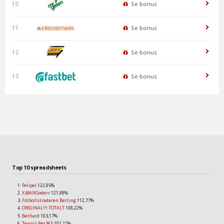
10
Se bonus
11
Se bonus
12
Se bonus
13
Se bonus
Top 10 spreadsheets
Pelipel
122,95%
X @AIKSoderr
121,98%
Fotbollstradaren Betting
112,77%
ORIGINAL!!! TOTALT
108,22%
Bethard
103,17%
Tennis Bet365
101,22%