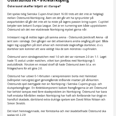
Östersund skaffar biljett ut i Europa?
Det spelas tidig Svenska Cupen-final (start 16:00 trots att det inte är helgdag)
mellan Östersund-Norrköping. Även om det går att ha synpunkter på
avsparkstiden så går det inte att ta miste på lagens passion kring cupen. Cuptitel
betyder som bekant Europa League. Det är en turnering som både uppstickaren
Östersund och det mer etablerade Norrköping mycket gärna når.
Intressant nog så möttes lagen på samma arena - Östersunds Jämtkraft Arena - så
sent som i söndags. Den gången var det allsvenskans andra omgång på spel. Båda
lagen tog uppgiften på stort allvar och mönstrade slagkraftiga startelvor, d.v.s.
startelvor som kommer att vara väldigt lika de som mönstras i cupfinalen.
Östersund vann söndagsmatchen med 1-0 och det var närmare 2-0 än 1-1. Laget
hade 15 avslut under matchen, vilket kan jämföras med Norrköpings 5
avslutsförsök. Förutom en missad straff så hade Östersund även bl.a. en
frilägeschans för att göra 2-0.
Östersund har utöver 0-1-förlusten i seriepremiären borta mot Halmstad
(svårspelat naturgräs) gjort genomgående strålande insatser på vårkanten.
Östersunds spel övertygade mer än Norrköping i Svenska Cupens grupp- och
slutspelsomgångar. En fördelskomponent bakom framgångarna är att Östersund
har behövt tampas med färre skadeproblem än Norrköping. Östersund har bara
haft enstaka frånfällen medan Norrköping har haft och fortfarande har drygt en
handfull skadade, däribland extra duktiga spelare som David Mitov Nilsson och
Simon Skrabb.
Det klart hemmagynnade, mer formstarka och mer skadebefriade Östersund ska
spelas till 2,23!