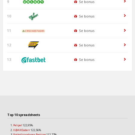
9
Se bonus
10
Se bonus
11
Se bonus
12
Se bonus
13
Se bonus
Top 10 spreadsheets
Pelipel
122,95%
X @AIKSoderr
122,56%
Fotbollstradaren Betting
112,77%