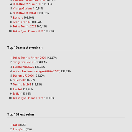
ORIGINAL!!! 20 min 3.0
111,33%
VikingaGudens
110,51%
ORIGINAL!!! TOTALT
108,58%
Bethard
103,10%
Tennis Bet365
101,24%
Pekka Tennis 2026
100,43%
Pekka Cykel Pinnen 2026
100,20%
Top 10 senaste veckan
Pekka Tennis Pinnen 2026
142,27%
övriga spel 260705
134,03%
Europakval 26/27
132,94%
vi försöker boka spel igen (2026-07-20)
132,03%
Dörren UFC 2026
125,20%
callemell
116,55%
Tennis Bet365
115,13%
Flatbet
111,92%
Sedlar
110,96%
Pekka Cykel Pinnen 2026
108,85%
Top 10 flest rekar
Lazlo
(423)
LuckySam
(386)