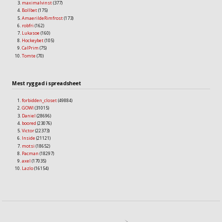
maximalvinst
(377)
Bollbet
(175)
AmaerildeRimfrost
(173)
robfri
(162)
Lukasoe
(160)
Hockeybet
(105)
CalPrim
(75)
Tomte
(70)
Mest ryggad i spreadsheet
forbidden_closet
(49884)
GOWI
(31015)
Daniel
(28696)
boored
(23076)
Victor
(22373)
Inside
(21121)
motsi
(18652)
Pacman
(18297)
axel
(17035)
Lazlo
(16154)