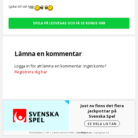
Lycka till vid rygg
SPELA PÅ LEOVEGAS OCH FÅ SE BONUS HÄR
Lämna en kommentar
Logga in för att lämna en kommentar. Inget konto?
Registrera dig här
Just nu finns det flera
jackpottar på
Svenska Spel
SE HELA LISTAN
Reklamlänk | 18+ | Spela ansvarsfullt |
stodlinjen.se
|
Spelpaus.se