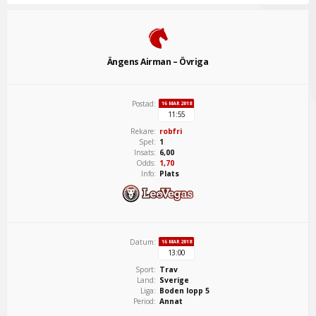
Ängens Airman – Övriga
Postad:
16 MAR 2018
11:55
Rekare:
robfri
Spel:
1
Insats:
6,00
Odds:
1,70
Info:
Plats
Datum:
16 MAR 2018
13:00
Sport:
Trav
Land:
Sverige
Liga:
Boden lopp 5
Period:
Annat