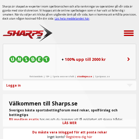
Sharps är skapad av experter inom spelbranschen och alla rankningar av operatörer på vår sida är
gjorda med stor diskretion. Vi hoppas att de online spelbolagen som vi har valt ut faller dig i
smaken. När du väljer att klicka på en utgående länk på vår sida, kan vi komma att erhålla provision,
dock utan någon kostnad från din sida.
Läs hela meddelandet här
.
+
100% upp till 2000 kr
Reklamlänk | 18+ | Spela ansvarsfullt |
stodlinjen.se
|
Spelpaus.se
Logga in
Välkommen till Sharps.se
Sveriges bästa sportsbettingforum med rekar, spelförslag och
bettingtips
Bli medlem gratis
hos oss och du kommer att få möjlighet att skapa trådar,
LÄS MER
skriva inlägg, ta del av spel från "procappers" och mycket annat.
Du måste vara inloggad för att posta rekar
Inget konto?
Registrera dig här