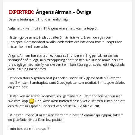
EXPERTREK:
Ängens Airman – Övriga
Dagens bästa spel på lunchen enligt mig.
Väljer att kliva in på nr 11 Ängens Airman att komma topp 3.
Hästen gjorde senast årsdebut efter 5 mån frånvaro, & som den gick över
upplopet. Klart snabbast av alla, dock räckte det inte ända fram till seger utan
hästen kom i mål som tvåa.
Ängens Airman har startat med kassa spår under en lång period, nu vankas
springspår på tillägg, min förhoppning är att hästen ska kunna ramla ner i ett
bra slagläge, med maxfly kanske den t o m kan köra sig till spets i ett tidigt skede,
dock inget jag räknar med.
Det är en stark & gedigen häst jag spelar, under 2017 gjorde hästen 12 starter
med 3 vinster, 1 andraplats samt 2 tredjeplatser som resultat. I mitt tycke således
en jämn häst.
Hästen körs av Krister Söderholm, en "gammal räv" i Norrland som vet hur man
ska köra lopp
Han körde även hästen senast & vet vilket form kusen har, att
den tål att gå i spåren under ett varv om det skulle bli aktuellt.
Då hästen invändigt är struken startar min häst på ensamt springspår, såklart
en jättefördel för att få en bra position.
I min bok, ett mkt bra spel !