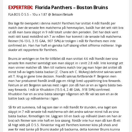
EXPERTREK:
Florida Panthers – Boston Bruins
FLA-BOS Ö 5.5 – 10u x 1.87 @ Betsson/Betsafe
Bra läge för överspelet i denna match! Panthers har snittat 4 mål framåt per
match över de senaste fem matcherna på hemmaplan, bakåt har det sett rätt bra
ut då man bara släppt in 9 mål totalt under den perioden. Det har dock varit
mott rätt kasst motstånd och 7 av målen har kommit i de senaste två matcherna.
Reimer (16-13-5, 3.15 GAA, .907 SV%) är troligen i mål för Panthers men inte
confirmed än. Han har haft en ganska tuff säsong vilket siffrorna indikerar. Inga
skador att rapportera för Panthers.
Bruins är verkligen on fire för tillfället då man snittat 4.6 mål framåt över sina
senaste fem matcher samtidigt som man släppt in i snitt 2.8 mål. Inte konstigt att
man vinner matcher då. Men till nattens match tror jag man höjer det snittet då
minst två av lagets bästa backar (Z. Chara och C. McAvoy) definitivt saknas samt
att T. Krug är game time decision. Framåt saknas fortfarande P. Bergeron men
man har producerat framåt ändå pga en riktigt bred uppsättning bra forwards.
Faktum är att Bergeron saknas mest i egen zon då han är en av ligans bästa two-
way forwards. I mål är Khudobin (15-5-4, 2.48 GAA, .918 SV%) confirmed.
Khudobin har en av sina bästa säsonger någonsin och får väl ses som en av de
bättre back up målvakterna i ligan.
Så för att summera, två lag som öser in mål framåt för stunden, ena laget som
släppt in 7 mål senaste två matcherna och det andra saknar minst två av sina
bästa backar, förmodligen tre. Lägg sen till en back up målvakt (även om han är
bra) och Reimer som inte haft en bra säsong. Förstår inte hur man då kan få ett
så högt odds på Ö 5.5. Förväntar mig att Panthers kommer köra på shock and
awe för med tanke på Bruins skador på backarna, detta kommer Bruins kunna