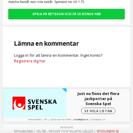
matcha framåt men inte bakåt. Spelvärd ner till 1.75.
SPELA PÅ BETSSON OCH FÅ SE BONUS HÄR
Lämna en kommentar
Logga in för att lämna en kommentar. Inget konto?
Registrera dig här
Just nu finns det flera
jackpottar på
Svenska Spel
SE HELA LISTAN
Reklamlänk | 18+ | Spela ansvarsfullt |
stodlinjen.se
|
Spelpaus.se
BONUSAR
REKLAMLÄNK | 18+ ÅR - REGLER OCH VILLKOR GÄLLER |
STÖDLINJEN.SE