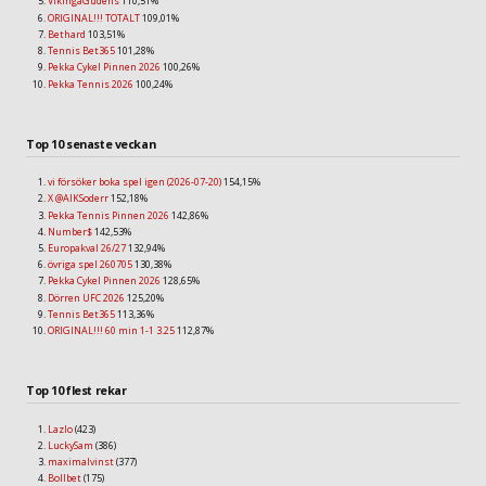
VikingaGudens
110,51%
ORIGINAL!!! TOTALT
109,01%
Bethard
103,51%
Tennis Bet365
101,28%
Pekka Cykel Pinnen 2026
100,26%
Pekka Tennis 2026
100,24%
Top 10 senaste veckan
vi försöker boka spel igen (2026-07-20)
154,15%
X @AIKSoderr
152,18%
Pekka Tennis Pinnen 2026
142,86%
Number$
142,53%
Europakval 26/27
132,94%
övriga spel 260705
130,38%
Pekka Cykel Pinnen 2026
128,65%
Dörren UFC 2026
125,20%
Tennis Bet365
113,36%
ORIGINAL!!! 60 min 1-1 3.25
112,87%
Top 10 flest rekar
Lazlo
(423)
LuckySam
(386)
maximalvinst
(377)
Bollbet
(175)