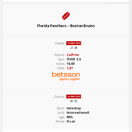
Florida Panthers – Boston Bruins
Postad:
15 MAR 2018
21:38
Rekare:
CalPrim
Spel:
ÖVER 5.5
Insats:
10,00
Odds:
1,87
Datum:
16 MAR 2018
00:35
Sport:
Ishockey
Land:
Internationell
Liga:
NHL
Period:
ft+ot