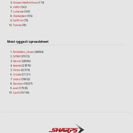
AmaerildeRimfrost
(173)
robfri
(162)
Lukasoe
(160)
Hockeybet
(105)
CalPrim
(75)
Tomte
(70)
Mest ryggad i spreadsheet
forbidden_closet
(49884)
GOWI
(31015)
Daniel
(28696)
boored
(23076)
Victor
(22373)
Inside
(21121)
motsi
(18652)
Pacman
(18297)
axel
(17035)
Lazlo
(16154)