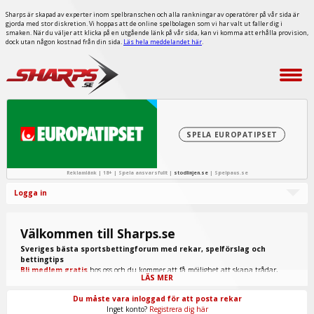
Sharps är skapad av experter inom spelbranschen och alla rankningar av operatörer på vår sida är
gjorda med stor diskretion. Vi hoppas att de online spelbolagen som vi har valt ut faller dig i
smaken. När du väljer att klicka på en utgående länk på vår sida, kan vi komma att erhålla provision,
dock utan någon kostnad från din sida.
Läs hela meddelandet här
.
SPELA EUROPATIPSET
Reklamlänk | 18+ | Spela ansvarsfullt |
stodlinjen.se
|
Spelpaus.se
Logga in
Välkommen till Sharps.se
Sveriges bästa sportsbettingforum med rekar, spelförslag och
bettingtips
Bli medlem gratis
hos oss och du kommer att få möjlighet att skapa trådar,
LÄS MER
skriva inlägg, ta del av spel från "procappers" och mycket annat.
Du måste vara inloggad för att posta rekar
Inget konto?
Registrera dig här