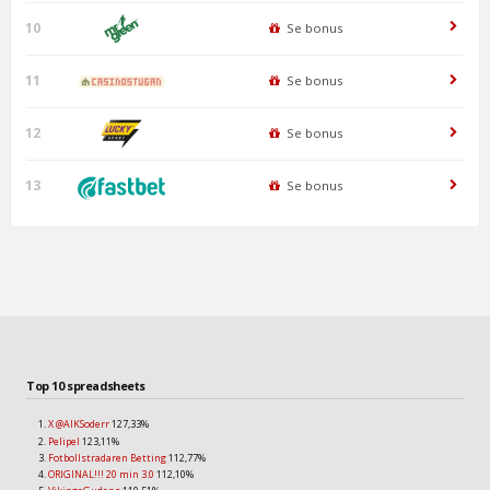
10
Se bonus
11
Se bonus
12
Se bonus
13
Se bonus
Top 10 spreadsheets
X @AIKSoderr
127,33%
Pelipel
123,11%
Fotbollstradaren Betting
112,77%
ORIGINAL!!! 20 min 3.0
112,10%