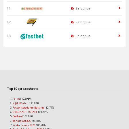
11
Se bonus
12
Se bonus
13
Se bonus
Top 10 spreadsheets
Pelipel
122,95%
X @AIKSoderr
121,98%
Fotbollstradaren Betting
112,77%
ORIGINAL!!! TOTALT
108,28%
Bethard
102,86%
Tennis Bet365
101,18%
Pekka Tennis 2026
100,28%