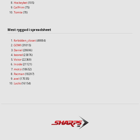
Hockeybet
(105)
CalPrim
(75)
Tomte
(70)
Mest ryggad i spreadsheet
forbidden_closet
(49884)
GOWI
(31015)
Daniel
(28696)
boored
(23076)
Victor
(22369)
Inside
(21121)
motsi
(18652)
Pacman
(18297)
axel
(17035)
Lazlo
(16154)