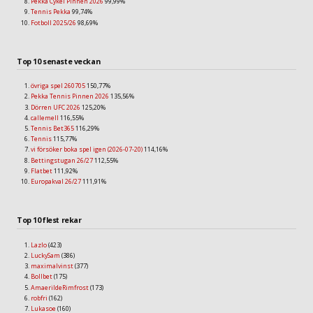
Pekka Cykel Pinnen 2026
99,99%
Tennis Pekka
99,74%
Fotboll 2025/26
98,69%
Top 10 senaste veckan
övriga spel 260705
150,77%
Pekka Tennis Pinnen 2026
135,56%
Dörren UFC 2026
125,20%
callemell
116,55%
Tennis Bet365
116,29%
Tennis
115,77%
vi försöker boka spel igen (2026-07-20)
114,16%
Bettingstugan 26/27
112,55%
Flatbet
111,92%
Europakval 26/27
111,91%
Top 10 flest rekar
Lazlo
(423)
LuckySam
(386)
maximalvinst
(377)
Bollbet
(175)
AmaerildeRimfrost
(173)
robfri
(162)
Lukasoe
(160)