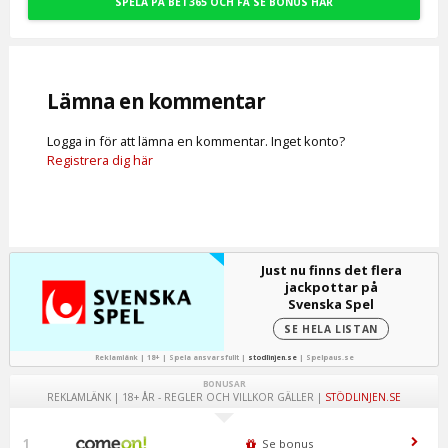
SPELA PÅ BET365 OCH FÅ SE BONUS HÄR
Lämna en kommentar
Logga in för att lämna en kommentar. Inget konto?
Registrera dig här
Just nu finns det flera
jackpottar på
Svenska Spel
SE HELA LISTAN
Reklamlänk | 18+ | Spela ansvarsfullt |
stodlinjen.se
|
Spelpaus.se
BONUSAR
REKLAMLÄNK | 18+ ÅR - REGLER OCH VILLKOR GÄLLER |
STÖDLINJEN.SE
1
Se bonus