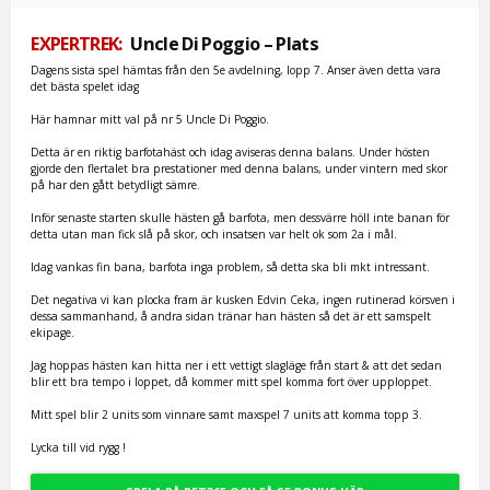
EXPERTREK:
Uncle Di Poggio – Plats
Dagens sista spel hämtas från den 5e avdelning, lopp 7. Anser även detta vara
det bästa spelet idag
Här hamnar mitt val på nr 5 Uncle Di Poggio.
Detta är en riktig barfotahäst och idag aviseras denna balans. Under hösten
gjorde den flertalet bra prestationer med denna balans, under vintern med skor
på har den gått betydligt sämre.
Inför senaste starten skulle hästen gå barfota, men dessvärre höll inte banan för
detta utan man fick slå på skor, och insatsen var helt ok som 2a i mål.
Idag vankas fin bana, barfota inga problem, så detta ska bli mkt intressant.
Det negativa vi kan plocka fram är kusken Edvin Ceka, ingen rutinerad körsven i
dessa sammanhand, å andra sidan tränar han hästen så det är ett samspelt
ekipage.
Jag hoppas hästen kan hitta ner i ett vettigt slagläge från start & att det sedan
blir ett bra tempo i loppet, då kommer mitt spel komma fort över upploppet.
Mitt spel blir 2 units som vinnare samt maxspel 7 units att komma topp 3.
Lycka till vid rygg !