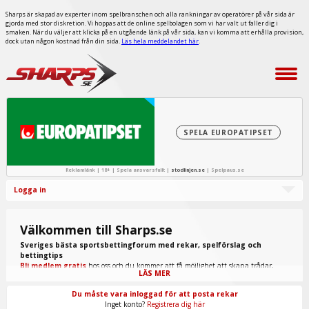
Sharps är skapad av experter inom spelbranschen och alla rankningar av operatörer på vår sida är
gjorda med stor diskretion. Vi hoppas att de online spelbolagen som vi har valt ut faller dig i
smaken. När du väljer att klicka på en utgående länk på vår sida, kan vi komma att erhålla provision,
dock utan någon kostnad från din sida.
Läs hela meddelandet här
.
SPELA EUROPATIPSET
Reklamlänk | 18+ | Spela ansvarsfullt |
stodlinjen.se
|
Spelpaus.se
Logga in
Välkommen till Sharps.se
Sveriges bästa sportsbettingforum med rekar, spelförslag och
bettingtips
Bli medlem gratis
hos oss och du kommer att få möjlighet att skapa trådar,
LÄS MER
skriva inlägg, ta del av spel från "procappers" och mycket annat.
Du måste vara inloggad för att posta rekar
Inget konto?
Registrera dig här