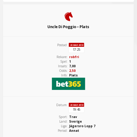
Uncle Di Poggio – Plats
Postad:
20 MAR 2018
17:25
Rekare:
robfri
Spel:
1
Insats:
7,00
Odds:
2,50
Info:
Plats
Datum:
20 MAR 2018
19:45
Sport:
Trav
Land:
Sverige
Liga:
Jägersro Lopp 7
Period:
Annat