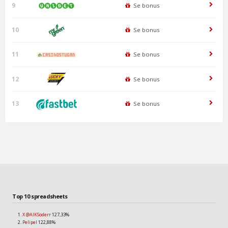
9
Se bonus
10
Se bonus
11
Se bonus
12
Se bonus
13
Se bonus
Top 10 spreadsheets
X @AIKSoderr
127,33%
Pelipel
122,88%