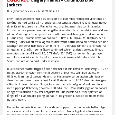
Jackets
Blue Jackets -1.5 – 7u x 2.65 @ WilliamHill
Efter Flames senaste förlust blev det klart att man missar slutspelet vilket inte är
förvånande med tanke på hur spelet sett ut senaste tiden. 6 raka förluster nu och
skrev för ett tag sen om att Flames har ett ungt intressant lag som inte verkar
kunna hantera pressen nu när det gäller vilket stämde. Nu ser det ännu mörkare
ut då två av lagets nyckelspelare ser ut att missa matchen igen (S. Monahan och
J. Gaudreau). Förutom dessa saknas även T. Brodie, M. Hrivik, M. Tkachuck och K.
Versteeg. Flames är ett av få lag som faktiskt varit bättre borta än hemma den här
säsongen och deras hemmafacit är 15-18-4, 1-4-0 senaste fem och alla förlusterna
är med minst 2 mål. Ingen målvakt confirmed och enligt deras projected lineup
som släppts är det Gillies (2-2-0, 2.79 GAA, .904 SV%) som verkar få uppdraget i
natt. Inte omöjligt med tanke på att man är eliminerade från slutspelet och
Smith har fått jobba hårt under säsongen.
Blue Jackets fortsätter tugga på och nöter ner allt som kommer i deras väg. 9-1-0 är
riktigt bra och förlusten kom mot Blues som är lika heta som Blue Jackets för
tillfället. Man har gått segrande ur sina fem senaste bortamatcher och i fyra av
dessa har man vunnit med minst 2 mål. Borta är man 18-17-3 den här säsongen
vilket är ok men inte mer. Blue Jackets har inte heller någon målvakt confirmed
men tippar på Bobrovsky (35-22-5, 2.38 GAA, .921 SV%). Varför jag tror på honom
är pga att matchen är av stor betydelse för Blue Jackets då slutspelsplatsen är
långt ifrån klar och alla poäng räknas. N. Foligno och L. Sedlak ser ut att missa
nattens match.
Flames har senaste tiden sett ut som de gett upp och nu har de inte heller något
att spela för vilket inte lär öka deras motivation. Två av lagets största stjärnor