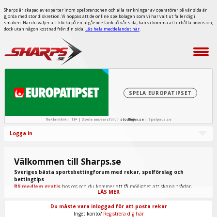
Sharps är skapad av experter inom spelbranschen och alla rankningar av operatörer på vår sida är
gjorda med stor diskretion. Vi hoppas att de online spelbolagen som vi har valt ut faller dig i
smaken. När du väljer att klicka på en utgående länk på vår sida, kan vi komma att erhålla provision,
dock utan någon kostnad från din sida.
Läs hela meddelandet här
.
SPELA EUROPATIPSET
Reklamlänk | 18+ | Spela ansvarsfullt |
stodlinjen.se
|
Spelpaus.se
Logga in
Välkommen till Sharps.se
Sveriges bästa sportsbettingforum med rekar, spelförslag och
bettingtips
Bli medlem gratis
hos oss och du kommer att få möjlighet att skapa trådar,
LÄS MER
skriva inlägg, ta del av spel från "procappers" och mycket annat.
Du måste vara inloggad för att posta rekar
Inget konto?
Registrera dig här