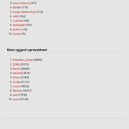
maximalvinst
(377)
Bollbet
(175)
AmaerildeRimfrost
(173)
robfri
(162)
Lukasoe
(160)
Hockeybet
(105)
CalPrim
(75)
Tomte
(70)
Mest ryggad i spreadsheet
forbidden_closet
(49884)
GOWI
(31015)
Daniel
(28696)
boored
(23076)
Victor
(22383)
Inside
(21121)
motsi
(18652)
Pacman
(18297)
axel
(17035)
Lazlo
(16154)