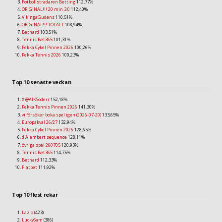
Fotbollstradaren Betting
112,77%
ORIGINAL!!! 20 min 3.0
112,40%
VikingaGudens
110,51%
ORIGINAL!!! TOTALT
108,94%
Bethard
103,51%
Tennis Bet365
101,31%
Pekka Cykel Pinnen 2026
100,26%
Pekka Tennis 2026
100,23%
Top 10 senaste veckan
X @AIKSoderr
152,18%
Pekka Tennis Pinnen 2026
141,30%
vi försöker boka spel igen (2026-07-20)
133,65%
Europakval 26/27
132,94%
Pekka Cykel Pinnen 2026
128,65%
d'Alembert sequence
128,11%
övriga spel 260705
120,93%
Tennis Bet365
114,75%
Bethard
112,33%
Flatbet
111,92%
Top 10 flest rekar
Lazlo
(423)
LuckySam
(386)