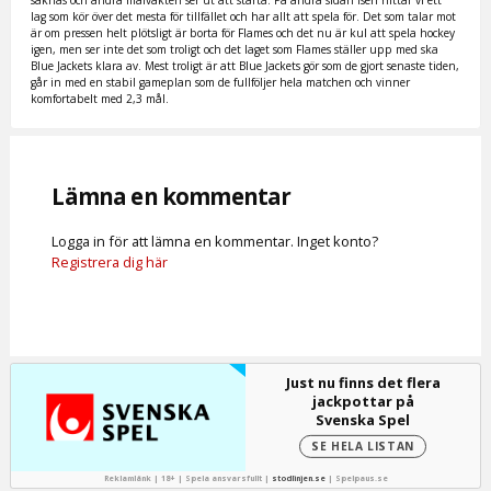
saknas och andra målvakten ser ut att starta. På andra sidan isen hittar vi ett
lag som kör över det mesta för tillfället och har allt att spela för. Det som talar mot
är om pressen helt plötsligt är borta för Flames och det nu är kul att spela hockey
igen, men ser inte det som troligt och det laget som Flames ställer upp med ska
Blue Jackets klara av. Mest troligt är att Blue Jackets gör som de gjort senaste tiden,
går in med en stabil gameplan som de fullföljer hela matchen och vinner
komfortabelt med 2,3 mål.
Lämna en kommentar
Logga in för att lämna en kommentar. Inget konto?
Registrera dig här
Just nu finns det flera
jackpottar på
Svenska Spel
SE HELA LISTAN
Reklamlänk | 18+ | Spela ansvarsfullt |
stodlinjen.se
|
Spelpaus.se