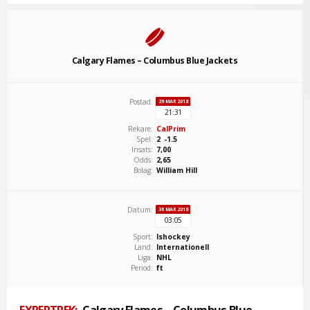
Calgary Flames – Columbus Blue Jackets
Postad:
29 MAR 2018
21:31
Rekare:
CalPrim
Spel:
2 -1.5
Insats:
7,00
Odds:
2,65
Bolag:
William Hill
Datum:
30 MAR 2018
03:05
Sport:
Ishockey
Land:
Internationell
Liga:
NHL
Period:
ft
EXPERTREK:
Calgary Flames – Columbus Blue