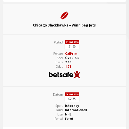
Chicago Blackhawks – Winnipeg Jets
Postad:
29 MAR 2018
21:29
Rekare:
CalPrim
Spel:
ÖVER 5.5
Insats:
7,00
Odds:
1,71
Datum:
30 MAR 2018
02:35
Sport:
Ishockey
Land:
Internationell
Liga:
NHL
Period:
ft+ot