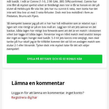
mål bakåt. I mål är Comrie (1-1-0, 2.98 GAA, .885 SV%) confirmed. Comrie har
inte fått så mycket speltid vilket är förståeligt men tror vi får se honom en del på
slutet så Hellebuyck får vila lite. Jets har nu vunnit 6 raka, men borta har det
inte sett lika bra ut med 3 raka förluster. Dock mot bra motstånd i form av
Predators, Bruins och Flyers.
Så överspelet baserar jag på att vi här har två målvakter som är relativt nya i
ligan och inte riktigt är på en bra nivå än. Lägg sen till att Jets saknar en del
backar, båda lagen har riktigt bra forwards samt att det är en match i divisionen
vilket bör tagga till båda lagen. Förväntar mig en hård match med snabbt tempo
där inget av lagen hänger med bakåt. 5-3 till Jets känns inte omöjligt, men med
tanke på hur iskall jag är för tillfället kommer det väl bli en avslagen match som
slutar 2-1 eller liknande. Tycker dock inte mycket talar för det och väljer
överspelet!
SPELA PÅ BETSAFE OCH FÅ SE BONUS HÄR
Lämna en kommentar
Logga in för att lämna en kommentar. Inget konto?
Registrera dig här