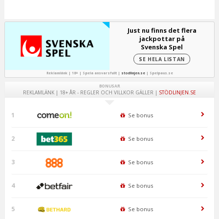
Just nu finns det flera
jackpottar på
Svenska Spel
SE HELA LISTAN
Reklamlänk | 18+ | Spela ansvarsfullt |
stodlinjen.se
|
Spelpaus.se
BONUSAR
REKLAMLÄNK | 18+ ÅR - REGLER OCH VILLKOR GÄLLER |
STÖDLINJEN.SE
1
Se bonus
2
Se bonus
3
Se bonus
4
Se bonus
5
Se bonus