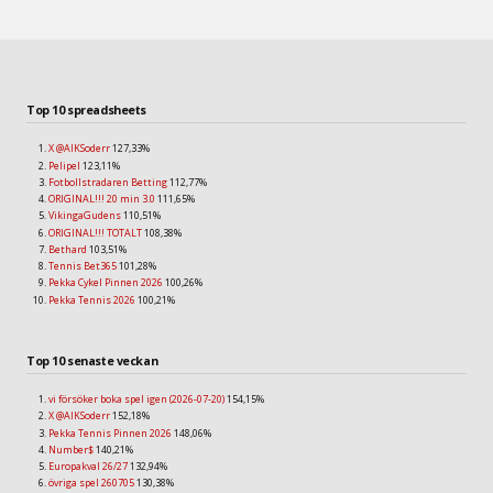
Top 10 spreadsheets
X @AIKSoderr
127,33%
Pelipel
123,11%
Fotbollstradaren Betting
112,77%
ORIGINAL!!! 20 min 3.0
111,65%
VikingaGudens
110,51%
ORIGINAL!!! TOTALT
108,38%
Bethard
103,51%
Tennis Bet365
101,28%
Pekka Cykel Pinnen 2026
100,26%
Pekka Tennis 2026
100,21%
Top 10 senaste veckan
vi försöker boka spel igen (2026-07-20)
154,15%
X @AIKSoderr
152,18%
Pekka Tennis Pinnen 2026
148,06%
Number$
140,21%
Europakval 26/27
132,94%
övriga spel 260705
130,38%