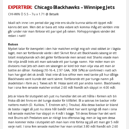
EXPERTREK:
Chicago Blackhawks – Winnipeg Jets
CHI-WIN Ö 5.5 – 7u x 1.71 @ Betsafe
Iskall och inne i en period där jag inte ens skulle kunna sätta ett öppet mål
känns det som. Men det är bara att nöta vidare och komma ihåg att världen inte
går under när man förlorar ett par spel på raken. Förhoppningsvis vänder det
redan i natt!
Reken
Mycket talar för överspelet i den här matchen enligt mig och visst oddset är i lägsta
laget, men ser fortfarande värde i det! Skrivit förut att Blackhawks säsong är ett
totalt misslyckande och det gäller fortfarande men senast mot Sharks visade man
lite vilja ändå trots att man saknade ett par tunga namn. Här möter man sin
divisions rival Jets och även om säsongen är körd bör man vilja visa att man är
bättre än såhär. Forsberg (10-16-4, 2.97 GAA, .908 SV%) är confirmed i natt och
han har gjort det ok ändå. Visst inte så bra siffror men med tanke på hur dåliga
Blackhawks varit kunde det varit sämre. Fortfarande ett par tunga namn på
skadelistan i form av J. Toews och M. Hossa samt ett par andra namn. Blackhawks
har i sina fem senaste matcher snittat 2.60 mål framåt och släppt in 4.00 mål.
Jets är klara för slutspelet och just nu handlar det om att hålla i formen och bli
friska då det finns en del tunga skador för tillfället. Bl a saknas tre backar inför
nattens match (D. Kulikov, T. Enstrom och J. Trouba). Alla dessa backar är bland
de bästa i laget så just nu stora hål bakåt vilket har varit synligt då man i sina
två senaste matcher har släppt in 4 mål i bägge. Till deras försvar har det varit
mot Bruins och Predators som är riktigt bra offensiva lag, men är lag som dessa
man kommer möta i slutspelet och man kan inte förlita sig på att man gör 5 mål
varje natt. I sina fem senaste matcher har man snittat 3.80 mål framåt och 2.60