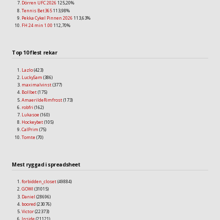
Dörren UFC 2026
125,20%
Tennis Bet365
113,98%
Pekka Cykel Pinnen 2026
113,63%
FH 24 min 1.00
112,70%
Top 10 flest rekar
Lazlo
(423)
LuckySam
(386)
maximalvinst
(377)
Bollbet
(175)
AmaerildeRimfrost
(173)
robfri
(162)
Lukasoe
(160)
Hockeybet
(105)
CalPrim
(75)
Tomte
(70)
Mest ryggad i spreadsheet
forbidden_closet
(49884)
GOWI
(31015)
Daniel
(28696)
boored
(23076)
Victor
(22373)
Inside
(21121)