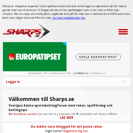
Sharps är skapad av experter inom spelbranschen och alla rankningar av operatörer på vår sida är
gjorda med stor diskretion. Vi hoppas att de online spelbolagen som vi har valt ut faller dig i
smaken. När du väljer att klicka på en utgående länk på vår sida, kan vi komma att erhålla provision,
dock utan någon kostnad från din sida.
Läs hela meddelandet här
.
SPELA EUROPATIPSET
Reklamlänk | 18+ | Spela ansvarsfullt |
stodlinjen.se
|
Spelpaus.se
Logga in
Välkommen till Sharps.se
Sveriges bästa sportsbettingforum med rekar, spelförslag och
bettingtips
Bli medlem gratis
hos oss och du kommer att få möjlighet att skapa trådar,
LÄS MER
skriva inlägg, ta del av spel från "procappers" och mycket annat.
Du måste vara inloggad för att posta rekar
Inget konto?
Registrera dig här