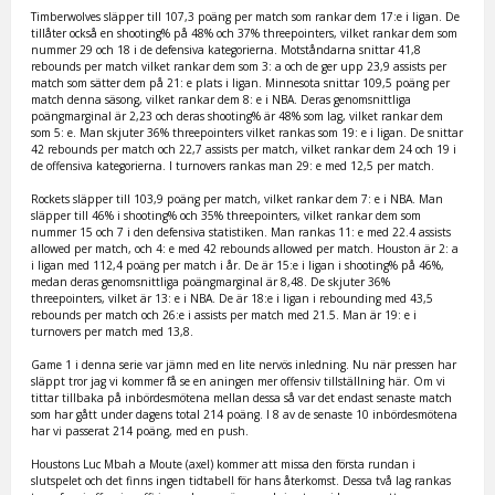
Timberwolves släpper till 107,3 poäng per match som rankar dem 17:e i ligan. De
tillåter också en shooting% på 48% och 37% threepointers, vilket rankar dem som
nummer 29 och 18 i de defensiva kategorierna. Motståndarna snittar 41,8
rebounds per match vilket rankar dem som 3: a och de ger upp 23,9 assists per
match som sätter dem på 21: e plats i ligan. Minnesota snittar 109,5 poäng per
match denna säsong, vilket rankar dem 8: e i NBA. Deras genomsnittliga
poängmarginal är 2,23 och deras shooting% är 48% som lag, vilket rankar dem
som 5: e. Man skjuter 36% threepointers vilket rankas som 19: e i ligan. De snittar
42 rebounds per match och 22,7 assists per match, vilket rankar dem 24 och 19 i
de offensiva kategorierna. I turnovers rankas man 29: e med 12,5 per match.
Rockets släpper till 103,9 poäng per match, vilket rankar dem 7: e i NBA. Man
släpper till 46% i shooting% och 35% threepointers, vilket rankar dem som
nummer 15 och 7 i den defensiva statistiken. Man rankas 11: e med 22.4 assists
allowed per match, och 4: e med 42 rebounds allowed per match. Houston är 2: a
i ligan med 112,4 poäng per match i år. De är 15:e i ligan i shooting% på 46%,
medan deras genomsnittliga poängmarginal är 8,48. De skjuter 36%
threepointers, vilket är 13: e i NBA. De är 18:e i ligan i rebounding med 43,5
rebounds per match och 26:e i assists per match med 21.5. Man är 19: e i
turnovers per match med 13,8.
Game 1 i denna serie var jämn med en lite nervös inledning. Nu när pressen har
släppt tror jag vi kommer få se en aningen mer offensiv tillställning här. Om vi
tittar tillbaka på inbördesmötena mellan dessa så var det endast senaste match
som har gått under dagens total 214 poäng. I 8 av de senaste 10 inbördesmötena
har vi passerat 214 poäng, med en push.
Houstons Luc Mbah a Moute (axel) kommer att missa den första rundan i
slutspelet och det finns ingen tidtabell för hans återkomst. Dessa två lag rankas