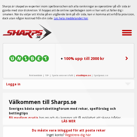
Sharps är skapad av experter inom spelbranschen och alla rankningar av operatörer på vår sida är
gjorda med stor diskretion. Vi hoppas att de online spelbolagen som vi har valt ut faller dig i
smaken. När du väljer att klicka på en utgående länk på vår sida, kan vi komma att erhålla provision,
dock utan någon kostnad från din sida.
Läs hela meddelandet här
.
+
100% upp till 2000 kr
Reklamlänk | 18+ | Spela ansvarsfullt |
stodlinjen.se
|
Spelpaus.se
Logga in
Välkommen till Sharps.se
Sveriges bästa sportsbettingforum med rekar, spelförslag och
bettingtips
Bli medlem gratis
hos oss och du kommer att få möjlighet att skapa trådar,
LÄS MER
skriva inlägg, ta del av spel från "procappers" och mycket annat.
Du måste vara inloggad för att posta rekar
Inget konto?
Registrera dig här