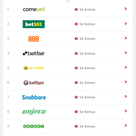
1
Se bonus
2
Se bonus
3
Se bonus
4
Se bonus
5
Se bonus
6
Se bonus
7
Se bonus
8
Se bonus
9
Se bonus