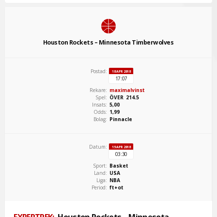
Houston Rockets – Minnesota Timberwolves
Postad:
18 APR 2018
17:07
Rekare:
maximalvinst
Spel:
ÖVER 214.5
Insats:
5,00
Odds:
1,99
Bolag:
Pinnacle
Datum:
19 APR 2018
03:30
Sport:
Basket
Land:
USA
Liga:
NBA
Period:
ft+ot
EXPERTREK:
Houston Rockets – Minnesota