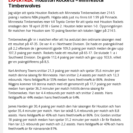
Timberwolves
Jag väljer att spela Houston Rockets och Minnesota Timberwolves över 214.5
poäng i nattens NBA playoffs. Högsta odds just nu finns till 1.99 på Pinnacle.
Minnesota Timberwolves reser till Toyota Center för att spela mot Houston Rockets
onsdagen den 18 april 2018 i Game 2. Houston leder serien 1-0. Öppningslinjen
för matchen har Houston som 10 poäng favoriter och totalen ligger på 214.5.
Timberwolves går in i matchen efter att ha avslutat den ordinarie säsongen med
ett resultat på 47-35. De var 4: e i Northwest Division. De hade en poängskillnad
på 2,2 eftersom de i genomsnitt gjorde 109,5 poäng per match medan de gav upp
107,3 poäng per match. Rockets hade ett resultat på 65-17. De slutade 1: a i
Southwest Division. De gjorde 112,4 poäng per match och gav upp 103,9, vilket
ger en poängdifferens på 8,5.
Karl-Anthony Towns snittar 21,3 poäng per match och spelar 35,6 minuter per
match denna säsong för Minnesota. Han snittar 2,4 assists per match och 12,3
rebounds. Hans fieldgoal% är 55% medan hans freethrow% är 86%. Andrew
Wiggins kommer till denna match med ett genomsnitt på 17,7 poäng per match
medan han spelar 36,3 minuter per match hittills denna säsong för
Timberwolves. Han tar 4.4 rebounds per match och snittar 2 assists. Hans
fieldgoal% är 44% medan hans freethrow% är 64%.
James Harden gör 30,4 poäng per match den här säsongen för Houston och han
spelar 35,4 minuter per match. Han tar också 5,4 rebounds per match och 8,8
assists. Hans fieldgoal% är 45% och hans freethrow% är 86%. Eric Gordon snittar
18 poäng per match medan han spelar 31,2 minuter per match i år för Rockets.
Han tar 2,5 rebounds per match och 2,2 assists. Hans fieldgoal% är 43% och hans
freethrow% är för närvarande 81%.