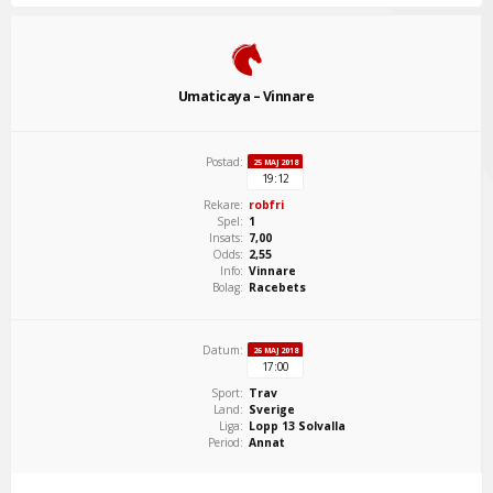
Umaticaya – Vinnare
Postad:
25 MAJ 2018
19:12
Rekare:
robfri
Spel:
1
Insats:
7,00
Odds:
2,55
Info:
Vinnare
Bolag:
Racebets
Datum:
26 MAJ 2018
17:00
Sport:
Trav
Land:
Sverige
Liga:
Lopp 13 Solvalla
Period:
Annat