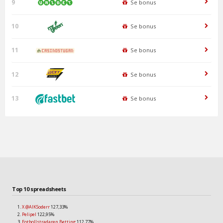
9
Se bonus
10
Se bonus
11
Se bonus
12
Se bonus
13
Se bonus
Top 10 spreadsheets
X @AIKSoderr
127,33%
Pelipel
122,95%
Fotbollstradaren Betting
112,77%