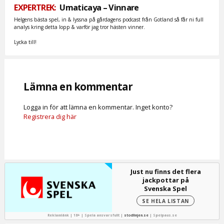
EXPERTREK:
Umaticaya – Vinnare
Helgens bästa spel, in & lyssna på gårdagens podcast från Gotland så får ni full
analys kring detta lopp & varför jag tror hästen vinner.
Lycka till!
Lämna en kommentar
Logga in för att lämna en kommentar. Inget konto?
Registrera dig här
Just nu finns det flera
jackpottar på
Svenska Spel
SE HELA LISTAN
Reklamlänk | 18+ | Spela ansvarsfullt |
stodlinjen.se
|
Spelpaus.se