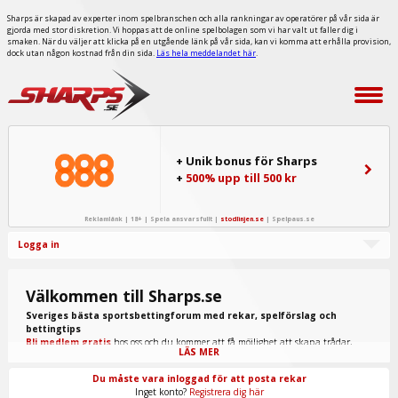
Sharps är skapad av experter inom spelbranschen och alla rankningar av operatörer på vår sida är
gjorda med stor diskretion. Vi hoppas att de online spelbolagen som vi har valt ut faller dig i
smaken. När du väljer att klicka på en utgående länk på vår sida, kan vi komma att erhålla provision,
dock utan någon kostnad från din sida.
Läs hela meddelandet här
.
+ Unik bonus för Sharps
+
500% upp till 500 kr
Reklamlänk | 18+ | Spela ansvarsfullt |
stodlinjen.se
|
Spelpaus.se
Logga in
Välkommen till Sharps.se
Sveriges bästa sportsbettingforum med rekar, spelförslag och
bettingtips
Bli medlem gratis
hos oss och du kommer att få möjlighet att skapa trådar,
LÄS MER
skriva inlägg, ta del av spel från "procappers" och mycket annat.
Du måste vara inloggad för att posta rekar
Inget konto?
Registrera dig här