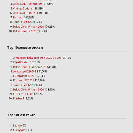
ORIGINAL!!! 20 min 3.0
111,65%
VikingaGudens
110,51%
ORIGINAL!!! TOTALT
108,38%
Bethard
103,51%
Tennis Bet365
101,28%
Pekka Cykel Pinnen 2026
100,26%
Pekka Tennis 2026
100,21%
Top 10 senaste veckan
vi försöker boka spel igen (2026-07-20)
154,15%
X @AIKSoderr
152,18%
Pekka Tennis Pinnen 2026
145,48%
övriga spel 260705
134,06%
Europakval 26/27
132,94%
Dörren UFC 2026
125,20%
Tennis Bet365
113,98%
Pekka Cykel Pinnen 2026
113,63%
FH 24 min 1.00
112,70%
Flatbet
111,92%
Top 10 flest rekar
Lazlo
(423)
LuckySam
(386)