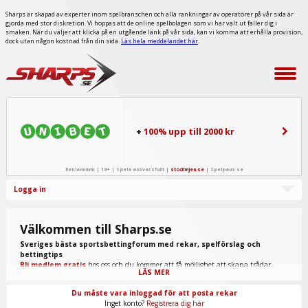
Sharps är skapad av experter inom spelbranschen och alla rankningar av operatörer på vår sida är
gjorda med stor diskretion. Vi hoppas att de online spelbolagen som vi har valt ut faller dig i
smaken. När du väljer att klicka på en utgående länk på vår sida, kan vi komma att erhålla provision,
dock utan någon kostnad från din sida.
Läs hela meddelandet här
.
+
100% upp till 2000 kr
Reklamlänk | 18+ | Spela ansvarsfullt |
stodlinjen.se
|
Spelpaus.se
Logga in
Välkommen till Sharps.se
Sveriges bästa sportsbettingforum med rekar, spelförslag och
bettingtips
Bli medlem gratis
hos oss och du kommer att få möjlighet att skapa trådar,
LÄS MER
skriva inlägg, ta del av spel från "procappers" och mycket annat.
Du måste vara inloggad för att posta rekar
Inget konto?
Registrera dig här