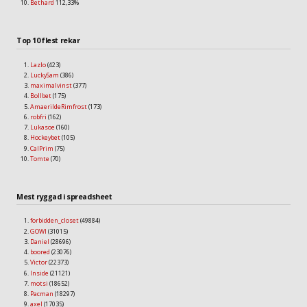
Bethard
112,33%
Top 10 flest rekar
Lazlo
(423)
LuckySam
(386)
maximalvinst
(377)
Bollbet
(175)
AmaerildeRimfrost
(173)
robfri
(162)
Lukasoe
(160)
Hockeybet
(105)
CalPrim
(75)
Tomte
(70)
Mest ryggad i spreadsheet
forbidden_closet
(49884)
GOWI
(31015)
Daniel
(28696)
boored
(23076)
Victor
(22373)
Inside
(21121)
motsi
(18652)
Pacman
(18297)
axel
(17035)