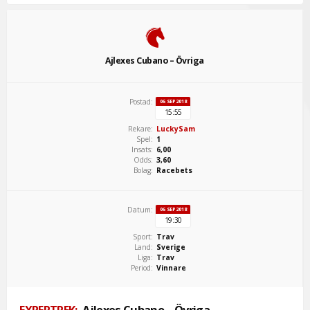
Ajlexes Cubano – Övriga
Postad:
06 SEP 2018
15:55
Rekare:
LuckySam
Spel:
1
Insats:
6,00
Odds:
3,60
Bolag:
Racebets
Datum:
06 SEP 2018
19:30
Sport:
Trav
Land:
Sverige
Liga:
Trav
Period:
Vinnare
EXPERTREK:
Ajlexes Cubano – Övriga