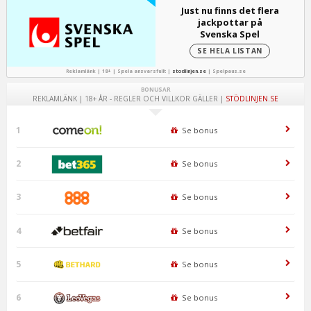
Just nu finns det flera
jackpottar på
Svenska Spel
SE HELA LISTAN
Reklamlänk | 18+ | Spela ansvarsfullt |
stodlinjen.se
|
Spelpaus.se
BONUSAR
REKLAMLÄNK | 18+ ÅR - REGLER OCH VILLKOR GÄLLER |
STÖDLINJEN.SE
1
Se bonus
2
Se bonus
3
Se bonus
4
Se bonus
5
Se bonus
6
Se bonus