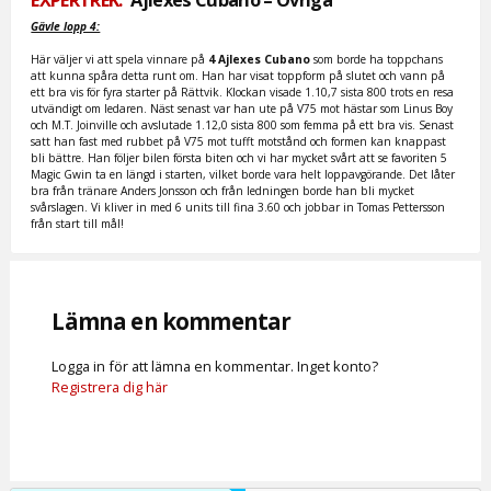
Gävle lopp 4:
Här väljer vi att spela vinnare på
4 Ajlexes Cubano
som borde ha toppchans
att kunna spåra detta runt om. Han har visat toppform på slutet och vann på
ett bra vis för fyra starter på Rättvik. Klockan visade 1.10,7 sista 800 trots en resa
utvändigt om ledaren. Näst senast var han ute på V75 mot hästar som Linus Boy
och M.T. Joinville och avslutade 1.12,0 sista 800 som femma på ett bra vis. Senast
satt han fast med rubbet på V75 mot tufft motstånd och formen kan knappast
bli bättre. Han följer bilen första biten och vi har mycket svårt att se favoriten 5
Magic Gwin ta en längd i starten, vilket borde vara helt loppavgörande. Det låter
bra från tränare Anders Jonsson och från ledningen borde han bli mycket
svårslagen. Vi kliver in med 6 units till fina 3.60 och jobbar in Tomas Pettersson
från start till mål!
Lämna en kommentar
Logga in för att lämna en kommentar. Inget konto?
Registrera dig här