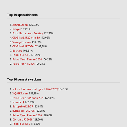
Top 10 spreadsheets
X @AIKSoderr
127,33%
Pelipel
123,11%
Fotbollstradaren Betting
112,77%
ORIGINAL!!! 20 min 3.0
112,02%
VikingaGudens
110,51%
ORIGINAL!!! TOTALT
108,68%
Bethard
103,51%
Tennis Bet365
101,28%
Pekka Cykel Pinnen 2026
100,26%
Pekka Tennis 2026
100,24%
Top 10 senaste veckan
vi försöker boka spel igen (2026-07-20)
154,15%
X @AIKSoderr
152,18%
Pekka Tennis Pinnen 2026
142,86%
Number$
142,53%
Europakval 26/27
132,94%
övriga spel 260705
130,38%
Pekka Cykel Pinnen 2026
128,65%
Dörren UFC 2026
125,20%
Tennis Bet365
113,36%