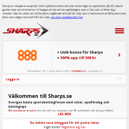
Sharps är skapad av experter inom spelbranschen och alla rankningar av operatörer på vår sida är
gjorda med stor diskretion. Vi hoppas att de online spelbolagen som vi har valt ut faller dig i
smaken. När du väljer att klicka på en utgående länk på vår sida, kan vi komma att erhålla provision,
dock utan någon kostnad från din sida.
Läs hela meddelandet här
.
+ Unik bonus för Sharps
+
500% upp till 500 kr
Reklamlänk | 18+ | Spela ansvarsfullt |
stodlinjen.se
|
Spelpaus.se
Logga in
Välkommen till Sharps.se
Sveriges bästa sportsbettingforum med rekar, spelförslag och
bettingtips
Bli medlem gratis
hos oss och du kommer att få möjlighet att skapa trådar,
LÄS MER
skriva inlägg, ta del av spel från "procappers" och mycket annat.
Du måste vara inloggad för att posta rekar
Inget konto?
Registrera dig här