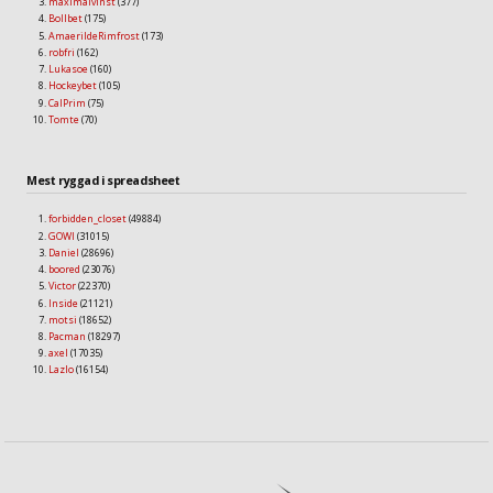
maximalvinst
(377)
Bollbet
(175)
AmaerildeRimfrost
(173)
robfri
(162)
Lukasoe
(160)
Hockeybet
(105)
CalPrim
(75)
Tomte
(70)
Mest ryggad i spreadsheet
forbidden_closet
(49884)
GOWI
(31015)
Daniel
(28696)
boored
(23076)
Victor
(22370)
Inside
(21121)
motsi
(18652)
Pacman
(18297)
axel
(17035)
Lazlo
(16154)