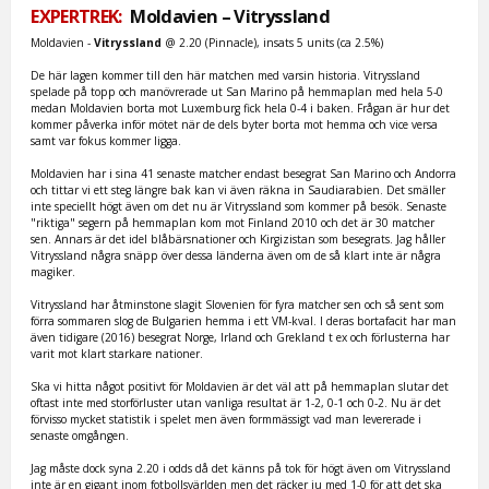
EXPERTREK:
Moldavien – Vitryssland
Moldavien -
Vitryssland
@ 2.20 (Pinnacle), insats 5 units (ca 2.5%)
De här lagen kommer till den här matchen med varsin historia. Vitryssland
spelade på topp och manövrerade ut San Marino på hemmaplan med hela 5-0
medan Moldavien borta mot Luxemburg fick hela 0-4 i baken. Frågan är hur det
kommer påverka inför mötet när de dels byter borta mot hemma och vice versa
samt var fokus kommer ligga.
Moldavien har i sina 41 senaste matcher endast besegrat San Marino och Andorra
och tittar vi ett steg längre bak kan vi även räkna in Saudiarabien. Det smäller
inte speciellt högt även om det nu är Vitryssland som kommer på besök. Senaste
"riktiga" segern på hemmaplan kom mot Finland 2010 och det är 30 matcher
sen. Annars är det idel blåbärsnationer och Kirgizistan som besegrats. Jag håller
Vitryssland några snäpp över dessa länderna även om de så klart inte är några
magiker.
Vitryssland har åtminstone slagit Slovenien för fyra matcher sen och så sent som
förra sommaren slog de Bulgarien hemma i ett VM-kval. I deras bortafacit har man
även tidigare (2016) besegrat Norge, Irland och Grekland t ex och förlusterna har
varit mot klart starkare nationer.
Ska vi hitta något positivt för Moldavien är det väl att på hemmaplan slutar det
oftast inte med storförluster utan vanliga resultat är 1-2, 0-1 och 0-2. Nu är det
förvisso mycket statistik i spelet men även formmässigt vad man levererade i
senaste omgången.
Jag måste dock syna 2.20 i odds då det känns på tok för högt även om Vitryssland
inte är en gigant inom fotbollsvärlden men det räcker ju med 1-0 för att det ska