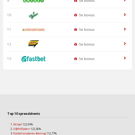
9
Se bonus
10
Se bonus
11
Se bonus
12
Se bonus
13
Se bonus
Top 10 spreadsheets
Pelipel
122,95%
X @AIKSoderr
122,56%
Fotbollstradaren Betting
112,77%