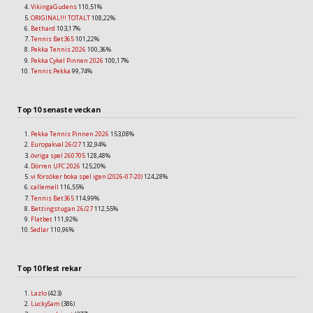
VikingaGudens
110,51%
ORIGINAL!!! TOTALT
108,22%
Bethard
103,17%
Tennis Bet365
101,22%
Pekka Tennis 2026
100,36%
Pekka Cykel Pinnen 2026
100,17%
Tennis Pekka
99,74%
Top 10 senaste veckan
Pekka Tennis Pinnen 2026
153,08%
Europakval 26/27
132,94%
övriga spel 260705
128,48%
Dörren UFC 2026
125,20%
vi försöker boka spel igen (2026-07-20)
124,28%
callemell
116,55%
Tennis Bet365
114,99%
Bettingstugan 26/27
112,55%
Flatbet
111,92%
Sedlar
110,96%
Top 10 flest rekar
Lazlo
(423)
LuckySam
(386)