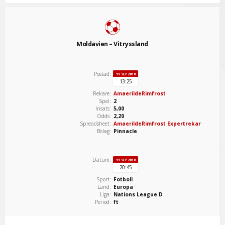
Moldavien – Vitryssland
Postad:
11 SEP 2018
13:25
Rekare:
AmaerildeRimfrost
Spel:
2
Insats:
5,00
Odds:
2,20
Spreadsheet:
AmaerildeRimfrost Expertrekar
Bolag:
Pinnacle
Datum:
11 SEP 2018
20:45
Sport:
Fotboll
Land:
Europa
Liga:
Nations League D
Period:
ft