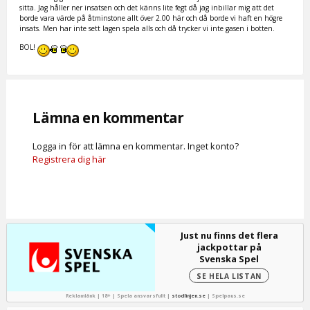
sitta. Jag håller ner insatsen och det känns lite fegt då jag inbillar mig att det
borde vara värde på åtminstone allt över 2.00 här och då borde vi haft en högre
insats. Men har inte sett lagen spela alls och då trycker vi inte gasen i botten.
BOL!
Lämna en kommentar
Logga in för att lämna en kommentar. Inget konto?
Registrera dig här
Just nu finns det flera
jackpottar på
Svenska Spel
SE HELA LISTAN
Reklamlänk | 18+ | Spela ansvarsfullt |
stodlinjen.se
|
Spelpaus.se