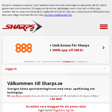
Sharps är skapad av experter inom spelbranschen och alla rankningar av operatörer på vår sida är
gjorda med stor diskretion. Vi hoppas att de online spelbolagen som vi har valt ut faller dig i
smaken. När du väljer att klicka på en utgående länk på vår sida, kan vi komma att erhålla provision,
dock utan någon kostnad från din sida.
Läs hela meddelandet här
.
+ Unik bonus för Sharps
+
500% upp till 500 kr
Reklamlänk | 18+ | Spela ansvarsfullt |
stodlinjen.se
|
Spelpaus.se
Logga in
Välkommen till Sharps.se
Sveriges bästa sportsbettingforum med rekar, spelförslag och
bettingtips
Bli medlem gratis
hos oss och du kommer att få möjlighet att skapa trådar,
LÄS MER
skriva inlägg, ta del av spel från "procappers" och mycket annat.
Du måste vara inloggad för att posta rekar
Inget konto?
Registrera dig här