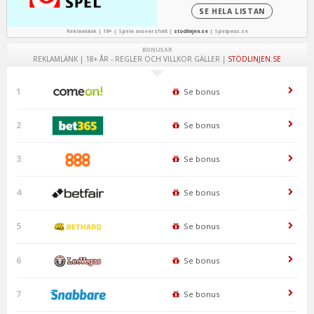
SE HELA LISTAN
Reklamlänk | 18+ | Spela ansvarsfullt |
stodlinjen.se
|
Spelpaus.se
BONUSAR
REKLAMLÄNK | 18+ ÅR - REGLER OCH VILLKOR GÄLLER |
STÖDLINJEN.SE
1
Se bonus
2
Se bonus
3
Se bonus
4
Se bonus
5
Se bonus
6
Se bonus
7
Se bonus