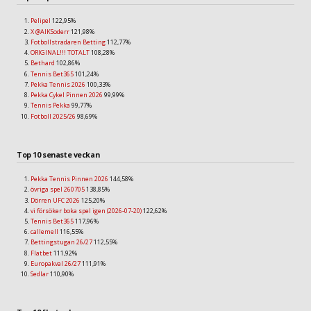
Pelipel
122,95%
X @AIKSoderr
121,98%
Fotbollstradaren Betting
112,77%
ORIGINAL!!! TOTALT
108,28%
Bethard
102,86%
Tennis Bet365
101,24%
Pekka Tennis 2026
100,33%
Pekka Cykel Pinnen 2026
99,99%
Tennis Pekka
99,77%
Fotboll 2025/26
98,69%
Top 10 senaste veckan
Pekka Tennis Pinnen 2026
144,58%
övriga spel 260705
138,85%
Dörren UFC 2026
125,20%
vi försöker boka spel igen (2026-07-20)
122,62%
Tennis Bet365
117,96%
callemell
116,55%
Bettingstugan 26/27
112,55%
Flatbet
111,92%
Europakval 26/27
111,91%
Sedlar
110,90%