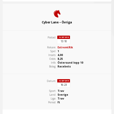
Cyber Lane – Övriga
Postad:
16 SEP 2018
13:10
Rekare:
ExtremtRik
Spel:
1
Insats:
4,00
Odds:
8,25
Info:
Östersund lopp 10
Bolag:
Racebets
Datum:
16 SEP 2018
16:23
Sport:
Trav
Land:
Sverige
Liga:
Trav
Period:
ft