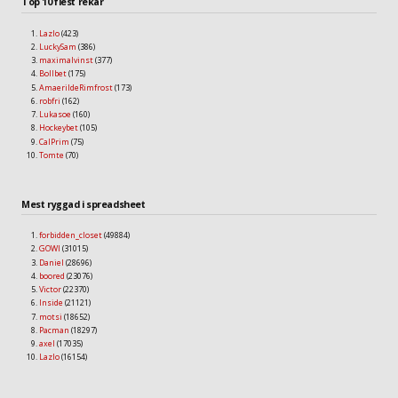
Top 10 flest rekar
Lazlo
(423)
LuckySam
(386)
maximalvinst
(377)
Bollbet
(175)
AmaerildeRimfrost
(173)
robfri
(162)
Lukasoe
(160)
Hockeybet
(105)
CalPrim
(75)
Tomte
(70)
Mest ryggad i spreadsheet
forbidden_closet
(49884)
GOWI
(31015)
Daniel
(28696)
boored
(23076)
Victor
(22370)
Inside
(21121)
motsi
(18652)
Pacman
(18297)
axel
(17035)
Lazlo
(16154)