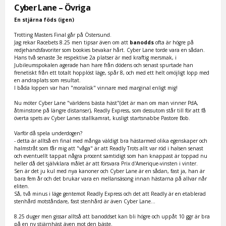
Cyber Lane – Övriga
En stjärna föds (igen)
Trotting Masters Final går på Östersund.
Jag rekar Racebets 8.25 men tipsar även om att
banodds
ofta är högre på
redjehandsfavoriter som bookies bevakar hårt. Cyber Lane torde vara en sådan.
Hans två senaste 3e respektive 2a platser är med kraftig mersmak, i
Jubileumspokalen agerade han hare från dödens och senast spurtade han
frenetiskt från ett totalt hopplöst läge, spår 8, och med ett helt omöjligt lopp med
en andraplats som resultat.
I båda loppen var han "moralisk" vinnare med marginal enligt mig!
Nu möter Cyber Lane "världens bästa häst"(det är man om man vinner PdA,
åtminstone på längre distanser), Readly Express, som dessutom står till för att få
överta spets av Cyber Lanes stallkamrat, kusligt startsnabbe Pastore Bob.
Varför då spela underdogen?
- detta är alltså en final med många väldigt bra hästarmed olika egenskaper och
halmstråt som får mig att "våga" är att Readly Trots allt var röd i halsen senast
och eventuellt tappat några procent samtidigt som han knappast är toppad nu
heller då det självklara målet är att försvara Prix d'Amerique-vinsten i vinter.
Sen är det ju kul med nya kanoner och Cyber Lane är en sådan, fast ja, han är
bara fem år och det brukar vara en mellansäsong innan hästarna på allvar når
eliten.
Så, två minus i läge gentemot Readly Express och det att Readly är en etablerad
stenhård motståndare, fast stenhård är även Cyber Lane...
8.25 duger men gissar alltså att banoddset kan bli högre och uppåt 10 ggr är bra
på en ny stjärnhäst även mot den bäste.