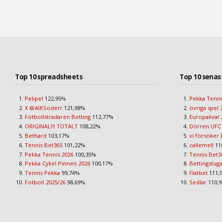
Top 10 spreadsheets
Top 10 senas
Pelipel
122,95%
Pekka Tenni
X @AIKSoderr
121,98%
övriga spel 
Fotbollstradaren Betting
112,77%
Europakval 
ORIGINAL!!! TOTALT
108,22%
Dörren UFC
Bethard
103,17%
vi försöker 
Tennis Bet365
101,22%
callemell
11
Pekka Tennis 2026
100,35%
Tennis Bet3
Pekka Cykel Pinnen 2026
100,17%
Bettingstug
Tennis Pekka
99,74%
Flatbet
111,
Fotboll 2025/26
98,69%
Sedlar
110,