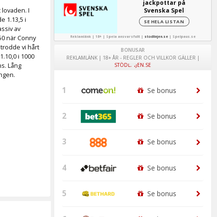
jackpottar på
 lovaden. I
Svenska Spel
 1.13,5 i
SE HELA LISTAN
ssiv av
350 när Conny
Reklamlänk | 18+ | Spela ansvarsfullt |
stodlinjen.se
|
Spelpaus.se
trodde vi hårt
BONUSAR
.10,0 i 1000
REKLAMLÄNK | 18+ ÅR - REGLER OCH VILLKOR GÄLLER |
ns. Lång
STÖDLINJEN.SE
ingen.
1
Se bonus
2
Se bonus
3
Se bonus
4
Se bonus
5
Se bonus