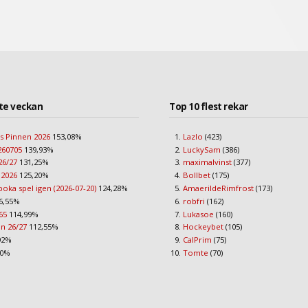
te veckan
Top 10 flest rekar
s Pinnen 2026
153,08%
Lazlo
(423)
260705
139,93%
LuckySam
(386)
26/27
131,25%
maximalvinst
(377)
 2026
125,20%
Bollbet
(175)
boka spel igen (2026-07-20)
124,28%
AmaerildeRimfrost
(173)
6,55%
robfri
(162)
65
114,99%
Lukasoe
(160)
an 26/27
112,55%
Hockeybet
(105)
92%
CalPrim
(75)
90%
Tomte
(70)