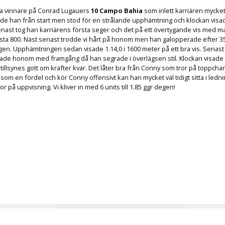
pela vinnare på Conrad Lugauers
10 Campo Bahia
som inlett karriären mycket
e han från start men stod för en strålande upphämtning och klockan visade
nast tog han karriärens första seger och det på ett övertygande vis med ma
sista 800. Näst senast trodde vi hårt på honom men han galopperade efter 
ingen. Upphämtningen sedan visade 1.14,0 i 1600 meter på ett bra vis. Senast 
de honom med framgång då han segrade i överlägsen stil. Klockan visade 1
illsynes gott om krafter kvar. Det låter bra från Conny som tror på toppcha
som en fördel och kör Conny offensivt kan han mycket väl tidigt sitta i ledn
r på uppvisning. Vi kliver in med 6 units till 1.85 ggr degen!