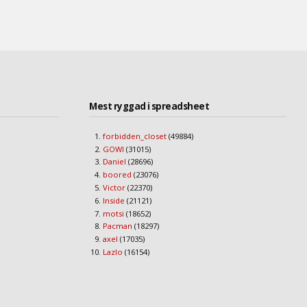
Mest ryggad i spreadsheet
forbidden_closet
(49884)
GOWI
(31015)
Daniel
(28696)
boored
(23076)
Victor
(22370)
Inside
(21121)
motsi
(18652)
Pacman
(18297)
axel
(17035)
Lazlo
(16154)