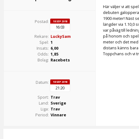
Här väljer vi att s
debuten galopperad
1900 meter! Näst se
Postad:
18 SEP 2018
längder via 1.10,0 
16:03
var påväg till ledn
på honom och spela
Rekare:
LuckySam
meter och det med t
Spel:
1
distans känns bara 
Insats:
6,00
Toppchans och vi tro
Odds:
1,85
Bolag:
Racebets
Datum:
18 SEP 2018
21:20
Sport:
Trav
Land:
Sverige
Liga:
Trav
Period:
Vinnare