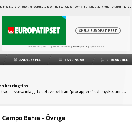
 med stor diskretion. Vi hoppas att de online spelbolagen som vi har valt ut faller dig i smaken. När du 
SPELA EUROPATIPSET
Reklamlänk | 18+ | Spela ansvarsfullt |
stodlinjen.se
|
Spelpaus.se
ANDELSSPEL
TÄVLINGAR
SPREADSHEET
ch bettingtips
trådar, skriva inlägg, ta del av spel från "procappers" och mycket annat.
Campo Bahia – Övriga