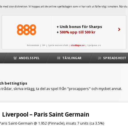
 med stor diskretion. Vi hoppas att de online spelbolagen som vi har valt ut faller dig i smaken. När du 
+ Unik bonus för Sharps
+
500% upp till 500 kr
Reklamlänk | 18+ | Spela ansvarsfullt |
stodlinjen.se
|
Spelpaus.se
ANDELSSPEL
TÄVLINGAR
SPREADSHEET
ch bettingtips
trådar, skriva inlägg, ta del av spel från "procappers" och mycket annat.
Liverpool – Paris Saint Germain
Paris Saint-Germain @ 1.952 (Pinnacle), insats 7 units (ca 3.5%)