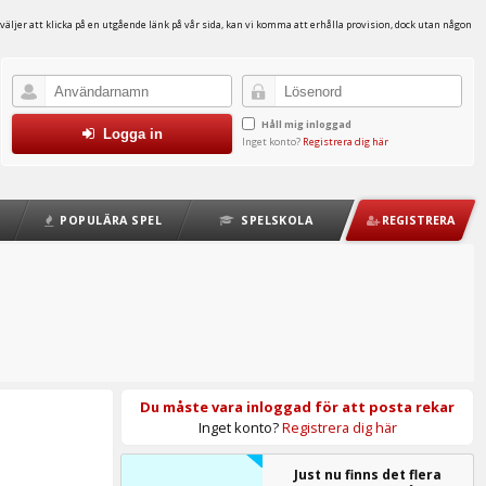
väljer att klicka på en utgående länk på vår sida, kan vi komma att erhålla provision, dock utan någon
Håll mig inloggad
Logga in
Inget konto?
Registrera dig här
POPULÄRA SPEL
SPELSKOLA
REGISTRERA
Du måste vara inloggad för att posta rekar
Inget konto?
Registrera dig här
Just nu finns det flera