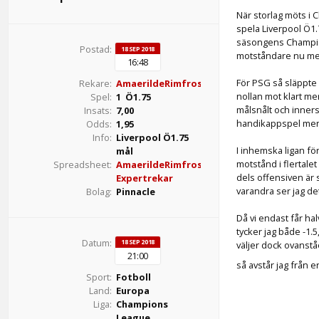
När storlag möts i 
spela Liverpool Ö1.75
säsongens Champion
Postad:
18 SEP 2018
motståndare nu men 
16:48
För PSG så släppte
Rekare:
AmaerildeRimfrost
nollan mot klart mer
Spel:
1 Ö1.75
målsnålt och innerst
Insats:
7,00
handikappspel men vä
Odds:
1,95
Info:
Liverpool Ö1.75
I inhemska ligan fö
mål
motstånd i flertal
Spreadsheet:
AmaerildeRimfrost
dels offensiven är s
Expertrekar
varandra ser jag det
Bolag:
Pinnacle
Då vi endast får hal
tycker jag både -1.5,
Datum:
18 SEP 2018
väljer dock ovanståe
21:00
så avstår jag från 
Sport:
Fotboll
Land:
Europa
Liga:
Champions
League