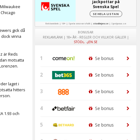
jackpottar på
t Milwaukee
Svenska Spel
 Chicago
SE HELA LISTAN
Reklamlänk | 18+ | Spela ansvarsfullt |
stodlinjen.se
|
Spelpaus.se
ewers gick då
BONUSAR
n dock vinna
REKLAMLÄNK | 18+ ÅR - REGLER OCH VILLKOR GÄLLER |
STÖDLINJEN.SE
ez är Reds
1
Se bonus
edan motsatta
 Lorenzen.
2
Se bonus
der laget i
satta hitters
3
Se bonus
erson.
4
Se bonus
RA 1.93 och
5
Se bonus