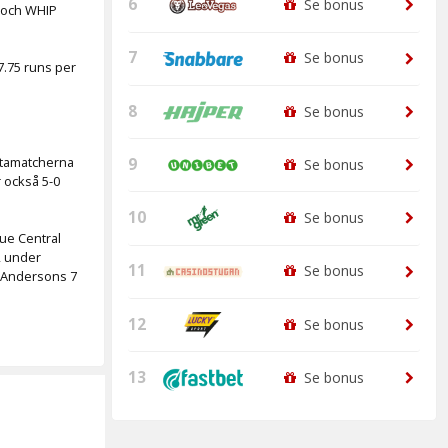
6
Se bonus
3 och WHIP
7
Se bonus
7.75 runs per
8
Se bonus
rtamatcherna
9
Se bonus
 också 5-0
10
Se bonus
ue Central
2 under
11
Se bonus
i Andersons 7
12
Se bonus
13
Se bonus