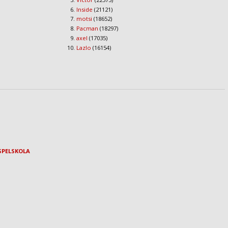
Inside
(21121)
motsi
(18652)
Pacman
(18297)
axel
(17035)
Lazlo
(16154)
SPELSKOLA