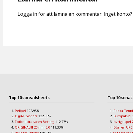
Logga in för att lämna en kommentar. Inget konto
Top 10 spreadsheets
Top 10 senas
Pelipel
122,95%
Pekka Tenni
X @AIKSoderr
122,56%
Europakval 
Fotbollstradaren Betting
112,77%
övriga spel 
ORIGINAL!!! 20 min 3.0
111,33%
Dörren UFC
VikingaGudens
110,51%
vi försöker 