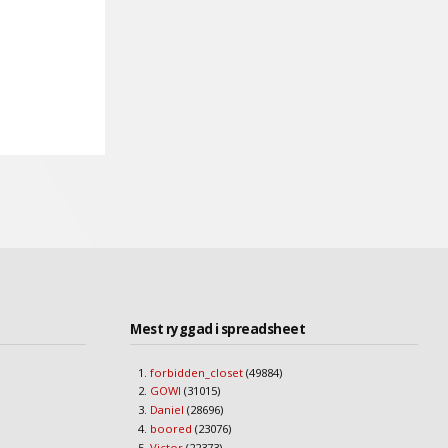
Mest ryggad i spreadsheet
forbidden_closet
(49884)
GOWI
(31015)
Daniel
(28696)
boored
(23076)
Victor
(22373)