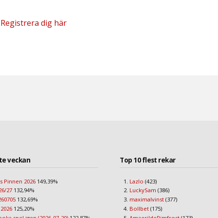
?
Registrera dig här
te veckan
Top 10 flest rekar
s Pinnen 2026
149,39%
Lazlo
(423)
26/27
132,94%
LuckySam
(386)
260705
132,69%
maximalvinst
(377)
 2026
125,20%
Bollbet
(175)
boka spel igen (2026-07-20)
122,87%
AmaerildeRimfrost
(173)