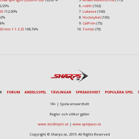
6,55%
robfri
(162)
65
112,00%
Lukasoe
(160)
92%
Hockeybet
(105)
96%
CalPrim
(75)
60 min 1-1 3.25
108,76%
Tomte
(70)
AR
FORUM
ANDELSSPEL
TÄVLINGAR
SPREADSHEET
POPULÄRA SPEL
18+ | Spela ansvarsfullt
Regler och villkor gäller
www.stodlinjen.se
|
www.spelpaus.se
Copyright © Sharps.se, 2019. All Rights Reserved