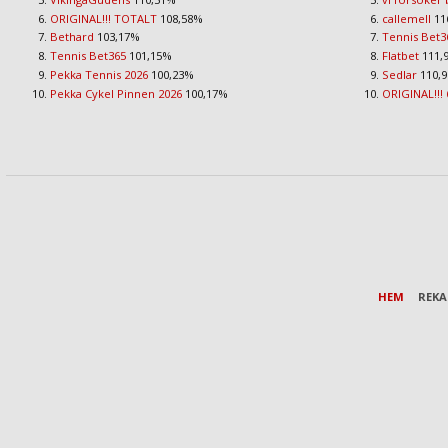
ORIGINAL!!! TOTALT
108,58%
callemell
11
Bethard
103,17%
Tennis Bet3
Tennis Bet365
101,15%
Flatbet
111,
Pekka Tennis 2026
100,23%
Sedlar
110,
Pekka Cykel Pinnen 2026
100,17%
ORIGINAL!!! 
HEM
REK