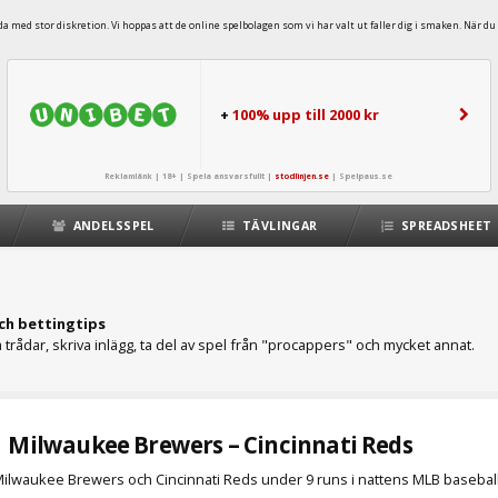
 med stor diskretion. Vi hoppas att de online spelbolagen som vi har valt ut faller dig i smaken. När du 
+
100% upp till 2000 kr
Reklamlänk | 18+ | Spela ansvarsfullt |
stodlinjen.se
|
Spelpaus.se
ANDELSSPEL
TÄVLINGAR
SPREADSHEET
ch bettingtips
trådar, skriva inlägg, ta del av spel från "procappers" och mycket annat.
Milwaukee Brewers – Cincinnati Reds
a Milwaukee Brewers och Cincinnati Reds under 9 runs i nattens MLB baseball