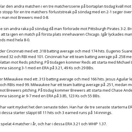
lar den andra matchen i en tre matchersserie på bortaplan tisdag kväll mo
e stopp för en tre matchers förluststreak på söndag med en 2-1 seger över
de man mot Brewers med 0-8.
e sin andra raka på söndag då man förlorade mot Pittsburgh Pirates 3-2. Br
le att ta igen en match på första plats innehavaren Chicago. Igår lyckades ma
eds med hela 8-0.
er Cincinnati med ett .318 batting average och med 174 hits. Eugenio Suar
med 32 och RBI med 101. Cincinnati har ett team batting average på .258 m
 plattan mot Reds pitching. På tisdagen kommer Reds att starta med Michael
nna säsong 3-1 med en ERA på 3.21, 49 Ks och 29 BBs.
der Milwaukee med ett .313 batting average och med 166 hits. Jesus Aguilar le
ch RBIs med 99. Milwaukee har ett team batting average på .251, medan mot
n mot Brewers pitching. På tisdag kommer Brewers att starta med Chase And
nna säsong är 9-7 med en ERA på 3.85, 123 Ks och 55 BBs.
ar varit mycket het den senaste tiden. Han har de tre senaste starterna E
 dessa starter släppt till 11 hits och 3 earned runs på 14 innings.
pelat 4 matcher i år, och har i dessa ERA 3.21 och WHIP 1.37.