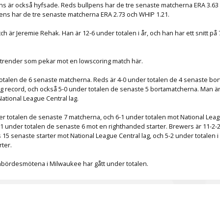
ns är också hyfsade. Reds bullpens har de tre senaste matcherna ERA 3.6
pens har de tre senaste matcherna ERA 2.73 och WHIP 1.21.
h är Jeremie Rehak. Han är 12-6 under totalen i år, och han har ett snitt på 
l trender som pekar mot en lowscoring match här.
totalen de 6 senaste matcherna. Reds är 4-0 under totalen de 4 senaste bo
g record, och också 5-0 under totalen de senaste 5 bortamatcherna. Man är
ational League Central lag.
r totalen de senaste 7 matcherna, och 6-1 under totalen mot National Leag
-1 under totalen de senaste 6 mot en righthanded starter. Brewers är 11-2-
 15 senaste starter mot National League Central lag, och 5-2 under totalen 
ter.
inbördesmötena i Milwaukee har gått under totalen.