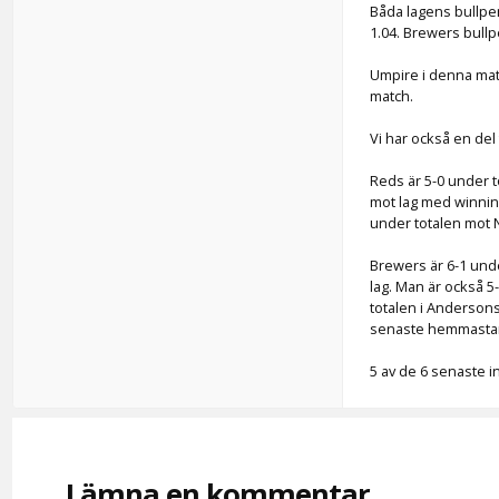
Båda lagens bullpe
1.04. Brewers bull
Umpire i denna matc
match.
Vi har också en de
Reds är 5-0 under 
mot lag med winnin
under totalen mot N
Brewers är 6-1 unde
lag. Man är också 5
totalen i Andersons
senaste hemmastar
5 av de 6 senaste 
Lämna en kommentar