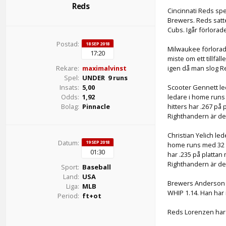
Reds
Cincinnati Reds spe
Brewers. Reds satt
Cubs. Igår förlora
Postad:
18 SEP 2018
Milwaukee förlorad
17:20
miste om ett tillfäl
igen då man slog R
Rekare:
maximalvinst
Spel:
UNDER 9 runs
Scooter Gennett led
Insats:
5,00
ledare i home runs 
Odds:
1,92
hitters har .267 på
Bolag:
Pinnacle
Righthandern är de
Christian Yelich le
Datum:
19 SEP 2018
home runs med 32 o
01:30
har .235 på platta
Righthandern är de
Sport:
Baseball
Land:
USA
Brewers Anderson h
Liga:
MLB
WHIP 1.14. Han har i
Period:
ft+ot
Reds Lorenzen har s