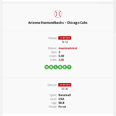
Arizona Diamondbacks – Chicago Cubs
Postad:
19 SEP 2018
16:52
Rekare:
maximalvinst
Spel:
2
Insats:
5,00
Odds:
2,05
Datum:
20 SEP 2018
03:30
Sport:
Baseball
Land:
USA
Liga:
MLB
Period:
ft+ot