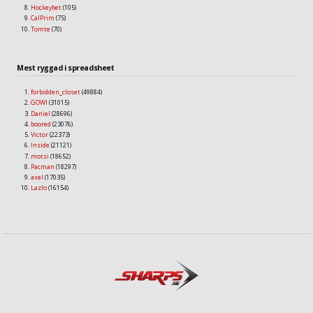
Hockeybet
(105)
CalPrim
(75)
Tomte
(70)
Mest ryggad i spreadsheet
forbidden_closet
(49884)
GOWI
(31015)
Daniel
(28696)
boored
(23076)
Victor
(22373)
Inside
(21121)
motsi
(18652)
Pacman
(18297)
axel
(17035)
Lazlo
(16154)