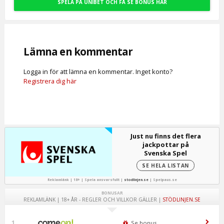
SPELA PÅ UNIBET OCH FÅ SE BONUS HÄR
Lämna en kommentar
Logga in för att lämna en kommentar. Inget konto?
Registrera dig här
Just nu finns det flera
jackpottar på
Svenska Spel
SE HELA LISTAN
Reklamlänk | 18+ | Spela ansvarsfullt |
stodlinjen.se
|
Spelpaus.se
BONUSAR
REKLAMLÄNK | 18+ ÅR - REGLER OCH VILLKOR GÄLLER |
STÖDLINJEN.SE
1
Se bonus