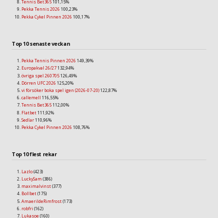
Tennis Bet365
101,15%
Pekka Tennis 2026
100,23%
Pekka Cykel Pinnen 2026
100,17%
Top 10 senaste veckan
Pekka Tennis Pinnen 2026
149,39%
Europakval 26/27
132,94%
övriga spel 260705
126,49%
Dörren UFC 2026
125,20%
vi försöker boka spel igen (2026-07-20)
122,87%
callemell
116,55%
Tennis Bet365
112,00%
Flatbet
111,92%
Sedlar
110,96%
Pekka Cykel Pinnen 2026
108,76%
Top 10 flest rekar
Lazlo
(423)
LuckySam
(386)
maximalvinst
(377)
Bollbet
(175)
AmaerildeRimfrost
(173)
robfri
(162)
Lukasoe
(160)