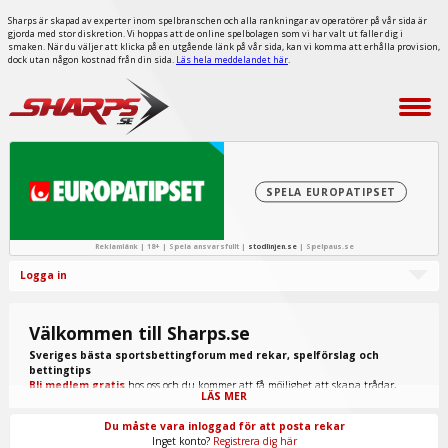
Sharps är skapad av experter inom spelbranschen och alla rankningar av operatörer på vår sida är
gjorda med stor diskretion. Vi hoppas att de online spelbolagen som vi har valt ut faller dig i
smaken. När du väljer att klicka på en utgående länk på vår sida, kan vi komma att erhålla provision,
dock utan någon kostnad från din sida.
Läs hela meddelandet här
.
SPELA EUROPATIPSET
Reklamlänk | 18+ | Spela ansvarsfullt |
stodlinjen.se
|
Spelpaus.se
Logga in
Välkommen till Sharps.se
Sveriges bästa sportsbettingforum med rekar, spelförslag och
bettingtips
Bli medlem gratis
hos oss och du kommer att få möjlighet att skapa trådar,
LÄS MER
skriva inlägg, ta del av spel från "procappers" och mycket annat.
Du måste vara inloggad för att posta rekar
Inget konto?
Registrera dig här