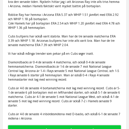
bra den senaste tiden. Nyckeln hittar jag i att Arizonas Ray inte alls trivs hemma
i Arizona, medan Hamels faktiskt varit mycket bättre på bortaplan.
Robbie Ray har hemma i Arizona ERA 5.37 och WHIP 1.51 jämfört med ERA 2.92
och WHIP 1.18 på bortaplan.
Cole Hamels har på bortaplan ERA 2.54 och WHIP 1.20 jämfört med ERA 4.78 och
WHIP 1.36 på hemmaplan.
Cubs bullpens har också varit stabila. Man har de tre senaste matcherna ERA
3.39 och WHIP 1.18. Arizonas bullpens har inte alls varit bra. Man har de tre
senaste matcherna ERA 7.39 och WHIP 2.04.
Vi har också många trender som pekar på en Cubs seger inatt.
Diamondbacks är 0-4 de senaste 4 matcherna, och också 0-4 de senaste
hemmamatcherna. Diamondbacks är 1-6 de senaste 7 mot National League
Central lag. Arizona är 1-4 i Rays senaste 5 mot National League Central, och 1-5
i Rays senaste 6 starter på hemmaplan. Man är också 0-4 i Rays 4 senaste
hemmastarter mot lag med winning record.
Cubs är 4-0 de senaste 4 bortamatcherna mot lag med winning record. Cubs är 5-
1 de senaste 6 på bortaplan mot en lefthanded starter, och också 5-1 de senaste 6
matcherna. Cubs är 4-1 de senaste 5 mot National League West, och också 4-1 de
senaste 5 mot lag med winning record. Cubs är också 7-2 i Hamels senaste 9
starter.
Cubs är 4-0 de senaste 4 inbördesmötena med D-backs, och också 6-1 de senaste 7
mötena i Arizona.