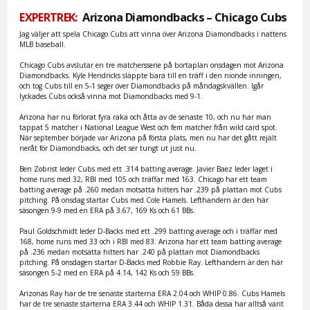
EXPERTREK:
Arizona Diamondbacks – Chicago Cubs
Jag väljer att spela Chicago Cubs att vinna över Arizona Diamondbacks i nattens
MLB baseball.
Chicago Cubs avslutar en tre matchersserie på bortaplan onsdagen mot Arizona
Diamondbacks. Kyle Hendricks släppte bara till en träff i den nionde inningen,
och tog Cubs till en 5-1 seger över Diamondbacks på måndagskvällen. Igår
lyckades Cubs också vinna mot Diamondbacks med 9-1.
Arizona har nu förlorat fyra raka och åtta av de senaste 10, och nu har man
tappat 5 matcher i National League West och fem matcher från wild card spot.
När september började var Arizona på första plats, men nu har det gått rejält
neråt för Diamondbacks, och det ser tungt ut just nu.
Ben Zobrist leder Cubs med ett .314 batting average. Javier Baez leder laget i
home runs med 32, RBI med 105 och träffar med 163. Chicago har ett team
batting average på .260 medan motsatta hitters har .239 på plattan mot Cubs
pitching. På onsdag startar Cubs med Cole Hamels. Lefthandern är den här
säsongen 9-9 med en ERA på 3.67, 169 Ks och 61 BBs.
Paul Goldschmidt leder D-Backs med ett .299 batting average och i träffar med
168, home runs med 33 och i RBI med 83. Arizona har ett team batting average
på .236 medan motsatta hitters har .240 på plattan mot Diamondbacks
pitching. På onsdagen startar D-Backs med Robbie Ray. Lefthandern är den här
säsongen 5-2 med en ERA på 4.14, 142 Ks och 59 BBs.
Arizonas Ray har de tre senaste starterna ERA 2.04 och WHIP 0.86. Cubs Hamels
har de tre senaste starterna ERA 3.44 och WHIP 1.31. Båda dessa har alltså varit