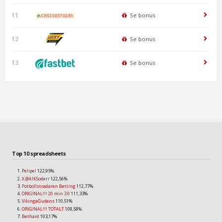
11
Se bonus
12
Se bonus
13
Se bonus
Top 10 spreadsheets
Pelipel
122,95%
X @AIKSoderr
122,56%
Fotbollstradaren Betting
112,77%
ORIGINAL!!! 20 min 3.0
111,33%
VikingaGudens
110,51%
ORIGINAL!!! TOTALT
108,58%
Bethard
103,17%