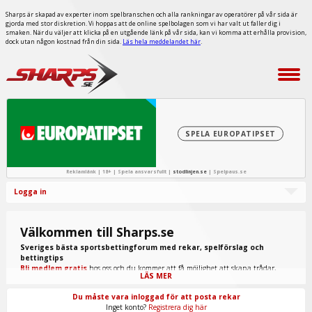
Sharps är skapad av experter inom spelbranschen och alla rankningar av operatörer på vår sida är
gjorda med stor diskretion. Vi hoppas att de online spelbolagen som vi har valt ut faller dig i
smaken. När du väljer att klicka på en utgående länk på vår sida, kan vi komma att erhålla provision,
dock utan någon kostnad från din sida.
Läs hela meddelandet här
.
SPELA EUROPATIPSET
Reklamlänk | 18+ | Spela ansvarsfullt |
stodlinjen.se
|
Spelpaus.se
Logga in
Välkommen till Sharps.se
Sveriges bästa sportsbettingforum med rekar, spelförslag och
bettingtips
Bli medlem gratis
hos oss och du kommer att få möjlighet att skapa trådar,
LÄS MER
skriva inlägg, ta del av spel från "procappers" och mycket annat.
Du måste vara inloggad för att posta rekar
Inget konto?
Registrera dig här