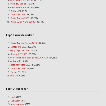
ORIGINAL!!! 20 min 3.0
111,33%
VikingaGudens
110,51%
ORIGINAL!!! TOTALT
108,58%
Bethard
103,17%
Tennis Bet365
101,15%
Pekka Tennis 2026
100,23%
Pekka Cykel Pinnen 2026
100,17%
Top 10 senaste veckan
Pekka Tennis Pinnen 2026
149,39%
Europakval 26/27
132,94%
övriga spel 260705
128,48%
Dörren UFC 2026
125,20%
vi försöker boka spel igen (2026-07-20)
124,28%
callemell
116,55%
Bettingstugan 26/27
112,55%
Tennis Bet365
112,00%
Flatbet
111,92%
Sedlar
110,96%
Top 10 flest rekar
Lazlo
(423)
LuckySam
(386)
maximalvinst
(377)