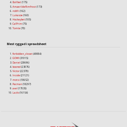
Bollbet
(175)
AmaerildeRimfrost
(173)
robfri
(162)
Lukasoe
(160)
Hockeybet
(105)
CalPrim
(75)
Tomte
(70)
Mest ryggad i spreadsheet
forbidden_closet
(49884)
GOWI
(31015)
Daniel
(28696)
boored
(23076)
Victor
(22370)
Inside
(21121)
motsi
(18652)
Pacman
(18297)
axel
(17035)
Lazlo
(16154)