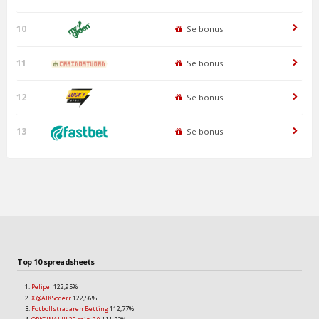
10
Se bonus
11
Se bonus
12
Se bonus
13
Se bonus
Top 10 spreadsheets
Pelipel
122,95%
X @AIKSoderr
122,56%
Fotbollstradaren Betting
112,77%