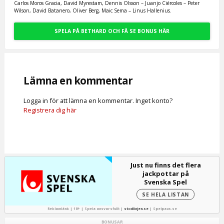
Carlos Moros Gracia, David Myrestam, Dennis Olsson – Juanjo Ciércoles – Peter
Wilson, David Batanero, Oliver Berg, Maic Sema – Linus Hallenius.
SPELA PÅ BETHARD OCH FÅ SE BONUS HÄR
Lämna en kommentar
Logga in för att lämna en kommentar. Inget konto?
Registrera dig här
Just nu finns det flera
jackpottar på
Svenska Spel
SE HELA LISTAN
Reklamlänk | 18+ | Spela ansvarsfullt |
stodlinjen.se
|
Spelpaus.se
BONUSAR