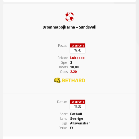
Brommapojkarna – Sundsvall
Postad:
21 SEP 2018
18:46
Rekare:
Lukasoe
Spel:
2
Insats:
10,00
Odds:
2,20
Datum:
21 SEP 2018
19:35
Sport:
Fotboll
Land:
Sverige
Liga:
Allsvenskan
Period:
ft