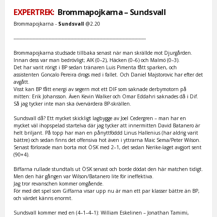
EXPERTREK:
Brommapojkarna – Sundsvall
Brommapojkarna -
Sundsvall
@2.20
-------------------------------------------------------------------------------------------
Brommapojkarna studsade tillbaka senast när man skrällde mot Djurgården.
Innan dess var man bedrövligt; AIK (0–2), Häcken (0–6) och Malmö (0–3).
Det har varit rörigt i BP sedan tränaren Luis Pimenta fått sparken, och
assistenten Goncalo Pereira drogs med i fallet. Och Daniel Majstorovic har efter det
avgått.
Visst kan BP fått energi av segern mot ett DIF som saknade derbymotorn på
mitten: Erik Johansson. Även Kevin Walker och Omar Eddahri saknades då i Dif.
Så jag tycker inte man ska övervärdera BP-skrällen.
Sundsvall då? Ett mycket skickligt lagbygge av Joel Cedergren – man har en
mycket väl ihopspelad startelva där jag tycker att innermitten David Batanero är
helt briljant. På topp har man en pånyttföddd Linus Hallenius (har aldrig varit
bättre) och sedan finns det offensiva hot även i yttrarna Maic Sema/Peter Wilson.
Senast förlorade man borta mot ÖSK med 2–1, det sedan Nerike-laget avgjort sent
(90+4).
Biffarna rullade stundtals ut ÖSK senast och borde dödat den här matchen tidigt.
Men den här gången var Wilson/Batanero lite för ineffektiva.
Jag tror revanschen kommer omgående.
För med det spel som Giffarna visar upp nu är man ett par klasser bättre än BP,
och värdet känns enormt.
Sundsvall kommer med en (4–1–4–1): William Eskelinen – Jonathan Tamimi,