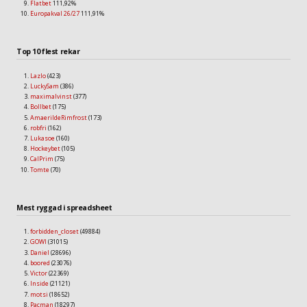
Flatbet
111,92%
Europakval 26/27
111,91%
Top 10 flest rekar
Lazlo
(423)
LuckySam
(386)
maximalvinst
(377)
Bollbet
(175)
AmaerildeRimfrost
(173)
robfri
(162)
Lukasoe
(160)
Hockeybet
(105)
CalPrim
(75)
Tomte
(70)
Mest ryggad i spreadsheet
forbidden_closet
(49884)
GOWI
(31015)
Daniel
(28696)
boored
(23076)
Victor
(22369)
Inside
(21121)
motsi
(18652)
Pacman
(18297)