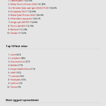
X @AIKSoderr
143,16%
Pekka Tennis Pinnen 2026
141,30%
vi försöker boka spel igen (2026-07-20)
133,65%
Europakval 26/27
132,94%
Pekka Cykel Pinnen 2026
128,65%
d'Alembert sequence
128,61%
övriga spel 260705
115,84%
Tennis Bet365
114,75%
Bethard
112,33%
Flatbet
111,92%
Top 10 flest rekar
Lazlo
(423)
LuckySam
(386)
maximalvinst
(377)
Bollbet
(175)
AmaerildeRimfrost
(173)
robfri
(162)
Lukasoe
(160)
Hockeybet
(105)
CalPrim
(75)
Tomte
(70)
Mest ryggad i spreadsheet