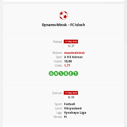
Dynamo Minsk – FC Isloch
Postad:
17 MAJ 2020
12:27
Rekare:
maximalvinst
Spel:
ö 9.5 hörnor
Insats:
10,00
Odds:
1,77
Datum:
17 MAJ 2020
16:00
Sport:
Fotboll
Land:
Vitryssland
Liga:
Vysshaya Liga
Period:
ft