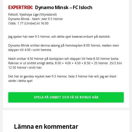
EXPERTREK:
Dynamo Minsk – FC Isloch
Fotboll, Vysshaya Liga (Vityrssland)
Dynamo Minsk - Isloch: över 9.5 hörnor
Odds: 1.77 (Unibet) kl 16:00
Jag spelar här över 9.5 hörnor, och detta spel baseras enbart på statistik.
Dynamo Minsk snittar denna säsong på hemmaplan 8.00 hörnor, medan man
släpper till 4.00 i snitt hemma.
Isloch snittar 4.50 hörnor på bortaplan och släpper till hela 8.50 hörnor borta.
Räknar vi ut snittet enligt detta, 8.00 + 4.00 + 4.50 + 8.50 = 25 hörnor. 25/2 blir
12.50 hörnor i snitt här.
Det här är ganska mycket över 9.5 hörnor, hela 3 hörnor här och jag ser klart
värde i detta spel.
SPELA PÅ UNIBET OCH FÅ SE BONUS HÄR
Lämna en kommentar