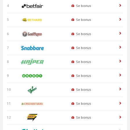
4
Se bonus
5
Se bonus
6
Se bonus
7
Se bonus
8
Se bonus
9
Se bonus
10
Se bonus
11
Se bonus
12
Se bonus