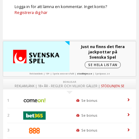
Logga in för att lämna en kommentar. Inget konto?
Registrera dig här
Just nu finns det flera
jackpottar på
Svenska Spel
SE HELA LISTAN
Reklamlänk | 18+ | Spela ansvarsfullt |
stodlinjen.se
|
Spelpaus.se
BONUSAR
REKLAMLÄNK | 18+ ÅR - REGLER OCH VILLKOR GÄLLER |
STÖDLINJEN.SE
1
Se bonus
2
Se bonus
3
Se bonus