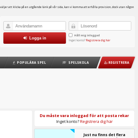
väljer att klicka på en utgående länk på vår sida, kan vi komma att erhålla provision, dock utan någon
Håll mig inloggad
Logga in
Inget konto?
Registrera dig här
POPULÄRA SPEL
SPELSKOLA
REGISTRERA
Du måste vara inloggad för att posta rekar
Inget konto?
Registrera dig här
Just nu finns det flera