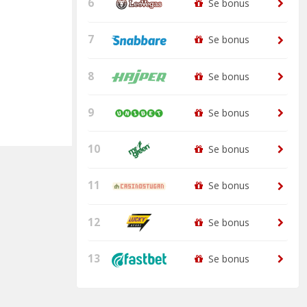
6
Se bonus
7
Se bonus
8
Se bonus
9
Se bonus
10
Se bonus
11
Se bonus
12
Se bonus
13
Se bonus