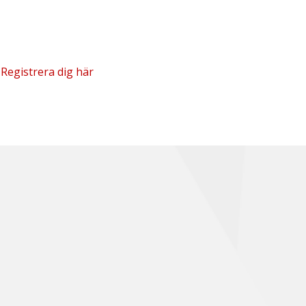
?
Registrera dig här