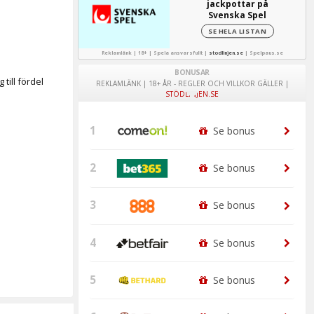
jackpottar på
Svenska Spel
SE HELA LISTAN
Reklamlänk | 18+ | Spela ansvarsfullt |
stodlinjen.se
|
Spelpaus.se
BONUSAR
till fördel
REKLAMLÄNK | 18+ ÅR - REGLER OCH VILLKOR GÄLLER |
STÖDLINJEN.SE
1
Se bonus
2
Se bonus
3
Se bonus
4
Se bonus
5
Se bonus