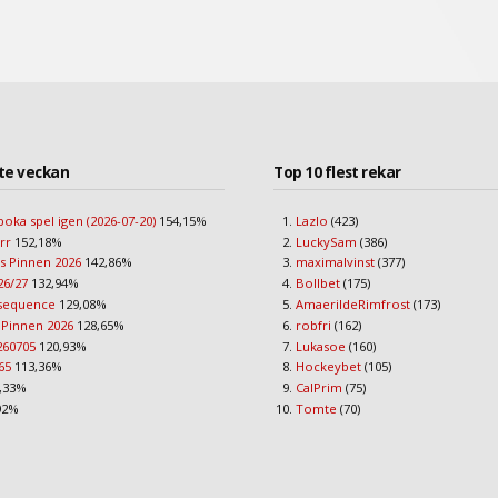
te veckan
Top 10 flest rekar
boka spel igen (2026-07-20)
154,15%
Lazlo
(423)
err
152,18%
LuckySam
(386)
s Pinnen 2026
142,86%
maximalvinst
(377)
26/27
132,94%
Bollbet
(175)
 sequence
129,08%
AmaerildeRimfrost
(173)
 Pinnen 2026
128,65%
robfri
(162)
260705
120,93%
Lukasoe
(160)
65
113,36%
Hockeybet
(105)
,33%
CalPrim
(75)
92%
Tomte
(70)