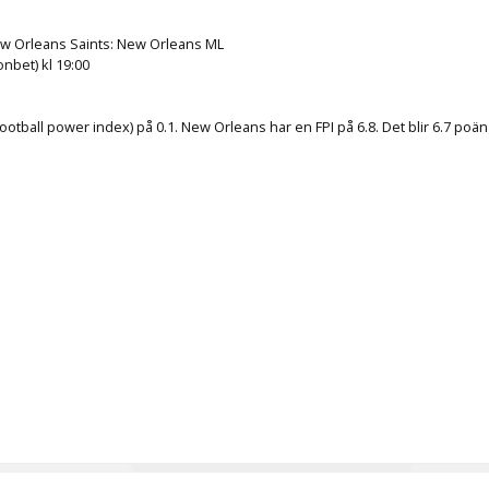
New Orleans Saints: New Orleans ML
nbet) kl 19:00
football power index) på 0.1. New Orleans har en FPI på 6.8. Det blir 6.7 poäng 