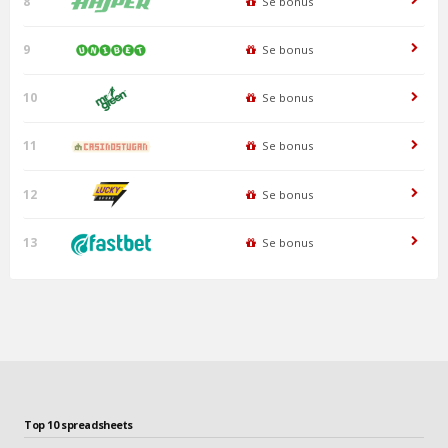
8
Se bonus
9
Se bonus
10
Se bonus
11
Se bonus
12
Se bonus
13
Se bonus
Top 10 spreadsheets