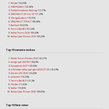
Pelipel
122,95%
X @AIKSoderr
122,56%
Fotbollstradaren Betting
112,77%
ORIGINAL!!! 20 min 3.0
111,33%
VikingaGudens
110,51%
ORIGINAL!!! TOTALT
108,58%
Bethard
103,10%
Tennis Bet365
101,24%
Pekka Tennis 2026
100,43%
Pekka Cykel Pinnen 2026
100,20%
Top 10 senaste veckan
Pekka Tennis Pinnen 2026
142,27%
övriga spel 260705
134,03%
Europakval 26/27
132,94%
vi försöker boka spel igen (2026-07-20)
132,03%
Dörren UFC 2026
125,20%
callemell
116,55%
Tennis Bet365
115,13%
Flatbet
111,92%
Sedlar
110,96%
Pekka Cykel Pinnen 2026
108,85%
Top 10 flest rekar