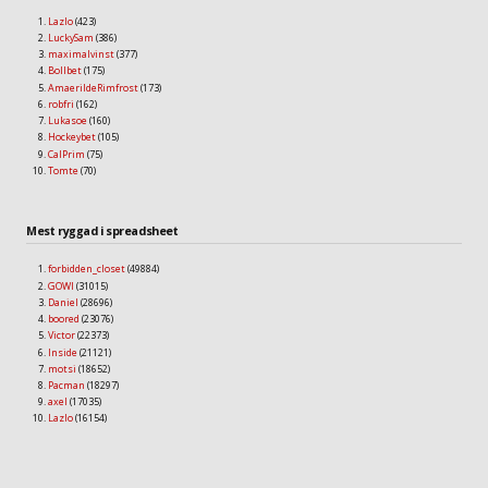
Lazlo
(423)
LuckySam
(386)
maximalvinst
(377)
Bollbet
(175)
AmaerildeRimfrost
(173)
robfri
(162)
Lukasoe
(160)
Hockeybet
(105)
CalPrim
(75)
Tomte
(70)
Mest ryggad i spreadsheet
forbidden_closet
(49884)
GOWI
(31015)
Daniel
(28696)
boored
(23076)
Victor
(22373)
Inside
(21121)
motsi
(18652)
Pacman
(18297)
axel
(17035)
Lazlo
(16154)