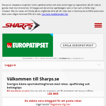
Sharps är skapad av experter inom spelbranschen och alla rankningar av operatörer på vår sida är
gjorda med stor diskretion. Vi hoppas att de online spelbolagen som vi har valt ut faller dig i
smaken. När du väljer att klicka på en utgående länk på vår sida, kan vi komma att erhålla provision,
dock utan någon kostnad från din sida.
Läs hela meddelandet här
.
SPELA EUROPATIPSET
Reklamlänk | 18+ | Spela ansvarsfullt |
stodlinjen.se
|
Spelpaus.se
Logga in
Välkommen till Sharps.se
Sveriges bästa sportsbettingforum med rekar, spelförslag och
bettingtips
Bli medlem gratis
hos oss och du kommer att få möjlighet att skapa trådar,
LÄS MER
skriva inlägg, ta del av spel från "procappers" och mycket annat.
Du måste vara inloggad för att posta rekar
Inget konto?
Registrera dig här