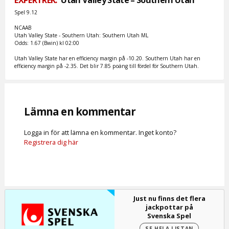
Spel 9.12
NCAAB
Utah Valley State - Southern Utah: Southern Utah ML
Odds: 1.67 (Bwin) kl 02:00
Utah Valley State har en efficiency margin på -10.20. Southern Utah har en
efficiency margin på -2.35. Det blir 7.85 poäng till fördel för Southern Utah.
Lämna en kommentar
Logga in för att lämna en kommentar. Inget konto?
Registrera dig här
Just nu finns det flera
jackpottar på
Svenska Spel
SE HELA LISTAN