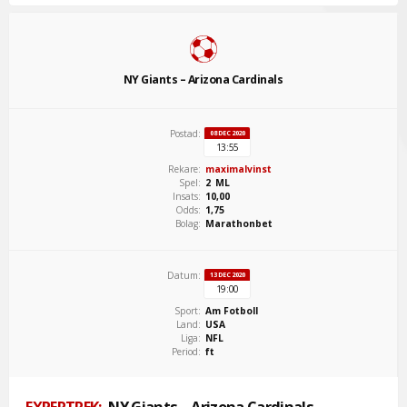
NY Giants – Arizona Cardinals
Postad:
08 DEC 2020
13:55
Rekare:
maximalvinst
Spel:
2 ML
Insats:
10,00
Odds:
1,75
Bolag:
Marathonbet
Datum:
13 DEC 2020
19:00
Sport:
Am Fotboll
Land:
USA
Liga:
NFL
Period:
ft
EXPERTREK:
NY Giants – Arizona Cardinals