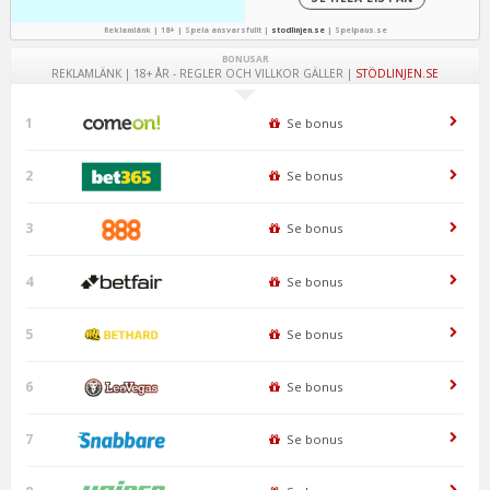
Reklamlänk | 18+ | Spela ansvarsfullt |
stodlinjen.se
|
Spelpaus.se
BONUSAR
REKLAMLÄNK | 18+ ÅR - REGLER OCH VILLKOR GÄLLER |
STÖDLINJEN.SE
1
Se bonus
2
Se bonus
3
Se bonus
4
Se bonus
5
Se bonus
6
Se bonus
7
Se bonus