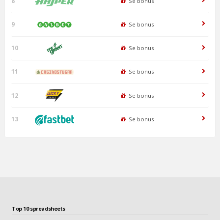
8
Se bonus
9
Se bonus
10
Se bonus
11
Se bonus
12
Se bonus
13
Se bonus
Top 10 spreadsheets