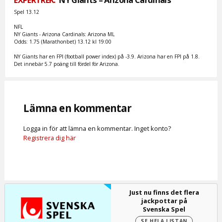
Spel 13.12
NFL
NY Giants - Arizona Cardinals: Arizona ML
Odds: 1.75 (Marathonbet) 13.12 kl 19:00
NY Giants har en FPI (football power index) på -3.9. Arizona har en FPI på 1.8.
Det innebär 5.7 poäng till fördel för Arizona.
Lämna en kommentar
Logga in för att lämna en kommentar. Inget konto?
Registrera dig här
Just nu finns det flera
jackpottar på
Svenska Spel
SE HELA LISTAN