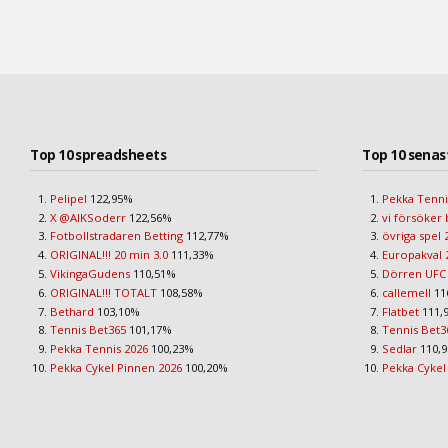
Top 10 spreadsheets
Top 10 senas
Pelipel
122,95%
Pekka Tenni
X @AIKSoderr
122,56%
vi försöker 
Fotbollstradaren Betting
112,77%
övriga spel 
ORIGINAL!!! 20 min 3.0
111,33%
Europakval 
VikingaGudens
110,51%
Dörren UFC
ORIGINAL!!! TOTALT
108,58%
callemell
11
Bethard
103,10%
Flatbet
111,
Tennis Bet365
101,17%
Tennis Bet3
Pekka Tennis 2026
100,23%
Sedlar
110,
Pekka Cykel Pinnen 2026
100,20%
Pekka Cykel