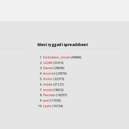
Mest ryggad i spreadsheet
forbidden_closet
(49884)
GOWI
(31015)
Daniel
(28696)
boored
(23076)
Victor
(22373)
Inside
(21121)
motsi
(18652)
Pacman
(18297)
axel
(17035)
Lazlo
(16154)