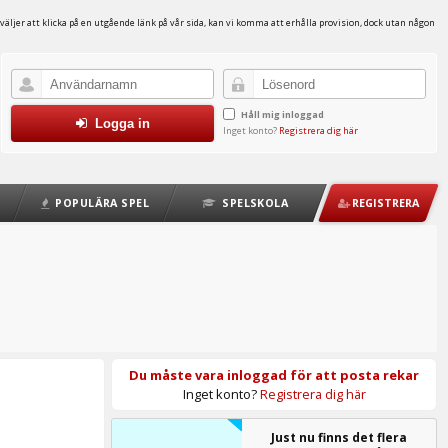
väljer att klicka på en utgående länk på vår sida, kan vi komma att erhålla provision, dock utan någon
Håll mig inloggad
Logga in
Inget konto?
Registrera dig här
POPULÄRA SPEL
SPELSKOLA
REGISTRERA
Du måste vara inloggad för att posta rekar
Inget konto?
Registrera dig här
Just nu finns det flera