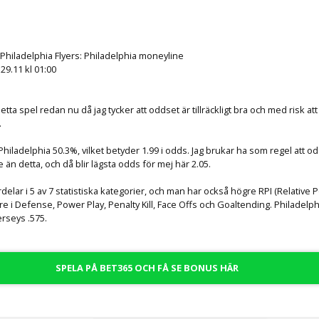
 Philadelphia Flyers: Philadelphia moneyline
29.11 kl 01:00
 detta spel redan nu då jag tycker att oddset är tillräckligt bra och med risk at
.
Philadelphia 50.3%, vilket betyder 1.99 i odds. Jag brukar ha som regel att od
än detta, och då blir lägsta odds för mej här 2.05.
delar i 5 av 7 statistiska kategorier, och man har också högre RPI (Relative 
tre i Defense, Power Play, Penalty Kill, Face Offs och Goaltending. Philadelp
erseys .575.
SPELA PÅ BET365 OCH FÅ SE BONUS HÄR