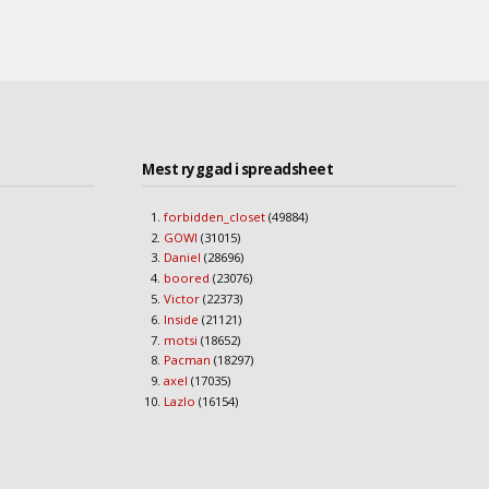
Mest ryggad i spreadsheet
forbidden_closet
(49884)
GOWI
(31015)
Daniel
(28696)
boored
(23076)
Victor
(22373)
Inside
(21121)
motsi
(18652)
Pacman
(18297)
axel
(17035)
Lazlo
(16154)