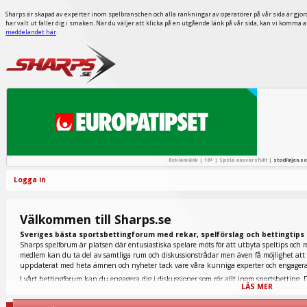
Sharps är skapad av experter inom spelbranschen och alla rankningar av operatörer på vår sida är gjor
har valt ut faller dig i smaken. När du väljer att klicka på en utgående länk på vår sida, kan vi komma 
meddelandet här
.
Reklamlänk | 18+ | Spela ansvarsfullt |
stodlinjen.se
Logga in
Välkommen till Sharps.se
Sveriges bästa sportsbettingforum med rekar, spelförslag och bettingtips
Sharps spelforum är platsen där entusiastiska spelare möts för att utbyta speltips och r
medlem kan du ta del av samtliga rum och diskussionstrådar men även få möjlighet att p
uppdaterat med heta ämnen och nyheter tack vare våra kunniga experter och engage
I vårt bettingforum kan du engagera dig i diskussioner som rör allt inom sportsbetting. D
LÄS MER
tennis finns representerade nedan men även extremt populära fantasy sports och e-sport.
galopprummet du ska titta in i. Här inne diskuteras allt inom den omtyckta hästsporten 