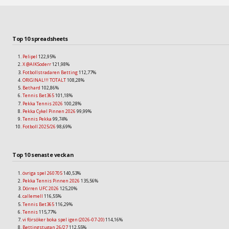
Top 10 spreadsheets
Pelipel
122,95%
X @AIKSoderr
121,98%
Fotbollstradaren Betting
112,77%
ORIGINAL!!! TOTALT
108,28%
Bethard
102,86%
Tennis Bet365
101,18%
Pekka Tennis 2026
100,28%
Pekka Cykel Pinnen 2026
99,99%
Tennis Pekka
99,74%
Fotboll 2025/26
98,69%
Top 10 senaste veckan
övriga spel 260705
140,53%
Pekka Tennis Pinnen 2026
135,56%
Dörren UFC 2026
125,20%
callemell
116,55%
Tennis Bet365
116,29%
Tennis
115,77%
vi försöker boka spel igen (2026-07-20)
114,16%
Bettingstugan 26/27
112,55%