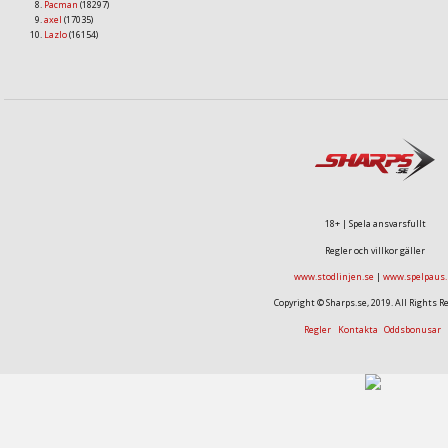
Pacman
(18297)
axel
(17035)
Lazlo
(16154)
18+ | Spela ansvarsfullt
Regler och villkor gäller
www.stodlinjen.se
|
www.spelpaus.
Copyright © Sharps.se, 2019. All Rights R
Regler
Kontakta
Oddsbonusar