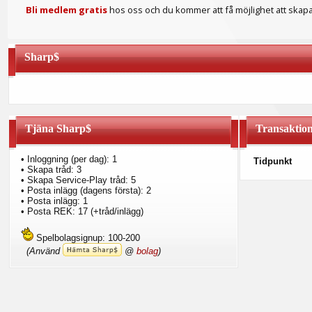
Bli medlem gratis
hos oss och du kommer att få möjlighet att skapa 
Sharp$
Tjäna Sharp$
Transaktio
• Inloggning (per dag): 1
Tidpunkt
• Skapa tråd: 3
• Skapa Service-Play tråd: 5
• Posta inlägg (dagens första): 2
• Posta inlägg: 1
• Posta REK: 17 (+tråd/inlägg)
Spelbolagsignup: 100-200
(Använd
@
bolag
)