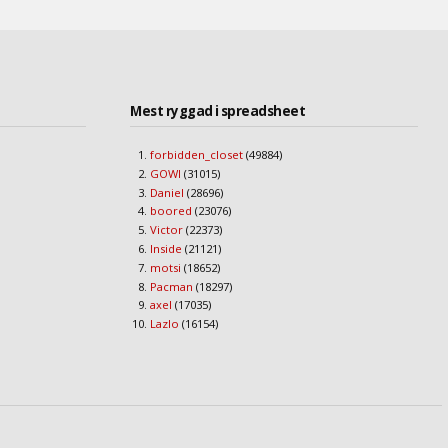
Mest ryggad i spreadsheet
forbidden_closet
(49884)
GOWI
(31015)
Daniel
(28696)
boored
(23076)
Victor
(22373)
Inside
(21121)
motsi
(18652)
Pacman
(18297)
axel
(17035)
Lazlo
(16154)