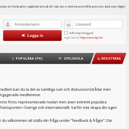
väljer att klicka på en utgående länk på vår sida, kan vi komma att erhålla provision, dock utan någon
Håll mig inloggad
Logga in
Inget konto?
Registrera dig här
POPULÄRA SPEL
SPELSKOLA
REGISTRERA
m medlem kan du ta del av samtliga rum och diskussionstrådar men
ch engagerade medlemmar.
h tennis finns representerade nedan men även extremt populära
 hästsporten i Sverige och internationellt. Varför inte skapa din egen
är du välkommen att ställa din fråga under ”feedback & frågor”. Där