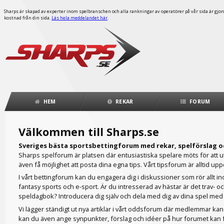
Sharps är skapad av experter inom spelbranschen och alla rankningar av operatörer på vår sida är gjorda
kostnad från din sida.
Läs hela meddelandet här
.
HEM
REKAR
FORUM
Välkommen till Sharps.se
Sveriges bästa sportsbettingforum med rekar, spelförslag o
Sharps spelforum är platsen där entusiastiska spelare möts för att 
även få möjlighet att posta dina egna tips. Vårt tipsforum är allti
I vårt bettingforum kan du engagera dig i diskussioner som rör allt
fantasy sports och e-sport. Är du intresserad av hästar är det trav- o
speldagbok? Introducera dig själv och dela med dig av dina spel me
Vi lägger ständigt ut nya artiklar i vårt oddsforum där medlemmar kan
kan du även ange synpunkter, förslag och idéer på hur forumet kan 