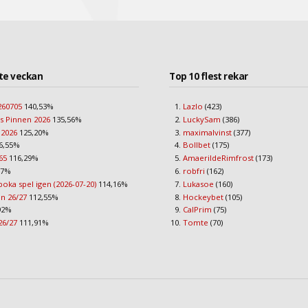
te veckan
Top 10 flest rekar
260705
140,53%
Lazlo
(423)
s Pinnen 2026
135,56%
LuckySam
(386)
 2026
125,20%
maximalvinst
(377)
6,55%
Bollbet
(175)
65
116,29%
AmaerildeRimfrost
(173)
77%
robfri
(162)
boka spel igen (2026-07-20)
114,16%
Lukasoe
(160)
an 26/27
112,55%
Hockeybet
(105)
92%
CalPrim
(75)
26/27
111,91%
Tomte
(70)