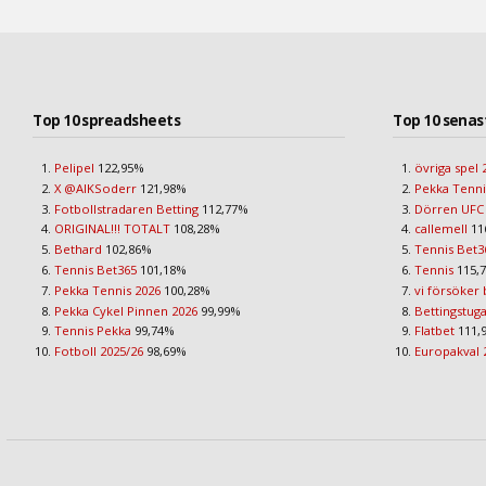
Top 10 spreadsheets
Top 10 senas
Pelipel
122,95%
övriga spel 
X @AIKSoderr
121,98%
Pekka Tenni
Fotbollstradaren Betting
112,77%
Dörren UFC
ORIGINAL!!! TOTALT
108,28%
callemell
11
Bethard
102,86%
Tennis Bet3
Tennis Bet365
101,18%
Tennis
115,
Pekka Tennis 2026
100,28%
vi försöker 
Pekka Cykel Pinnen 2026
99,99%
Bettingstug
Tennis Pekka
99,74%
Flatbet
111,
Fotboll 2025/26
98,69%
Europakval 