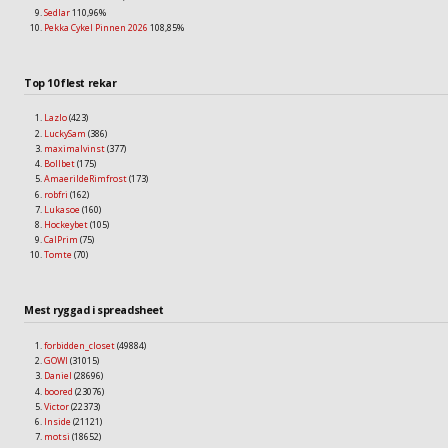
Sedlar
110,96%
Pekka Cykel Pinnen 2026
108,85%
Top 10 flest rekar
Lazlo
(423)
LuckySam
(386)
maximalvinst
(377)
Bollbet
(175)
AmaerildeRimfrost
(173)
robfri
(162)
Lukasoe
(160)
Hockeybet
(105)
CalPrim
(75)
Tomte
(70)
Mest ryggad i spreadsheet
forbidden_closet
(49884)
GOWI
(31015)
Daniel
(28696)
boored
(23076)
Victor
(22373)
Inside
(21121)
motsi
(18652)