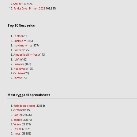
Sedlar
110,96%
Pekka Cykel Pinnen 2026
108,85%
Top 10 flest rekar
Lazlo
(423)
LuckySam
(386)
maximalvinst
(377)
Bollbet
(175)
AmaerildeRimfrost
(173)
robfri
(162)
Lukasoe
(160)
Hockeybet
(105)
CalPrim
(75)
Tomte
(70)
Mest ryggad i spreadsheet
forbidden_closet
(49884)
GOWI
(31015)
Daniel
(28696)
boored
(23076)
Victor
(22373)
Inside
(21121)
motsi
(18652)