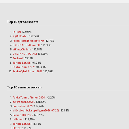
Top 10 spreadsheets
Pelipel
122,95%
X @AIKSoderr
122,56%
Fotbollstradaren Betting
112,77%
ORIGINAL!!! 20 min 3.0
111,33%
VikingaGudens
110,51%
ORIGINAL!!! TOTALT
108,58%
Bethard
103,10%
Tennis Bet365
101,24%
Pekka Tennis 2026
100,43%
Pekka Cykel Pinnen 2026
100,20%
Top 10 senaste veckan
Pekka Tennis Pinnen 2026
142,27%
övriga spel 260705
134,03%
Europakval 26/27
132,94%
vi försöker boka spel igen (2026-07-20)
132,03%
Dörren UFC 2026
125,20%
callemell
116,55%
Tennis Bet365
115,13%
Flatbet
111,92%