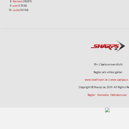
Pacman
(18297)
axel
(17035)
Lazlo
(16154)
18+ | Spela ansvarsfullt
Regler och villkor gäller
www.stodlinjen.se
|
www.spelpaus.
Copyright © Sharps.se, 2019. All Rights R
Regler
Kontakta
Oddsbonusar