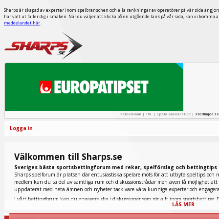
Sharps är skapad av experter inom spelbranschen och alla rankningar av operatörer på vår sida är gjor
har valt ut faller dig i smaken. När du väljer att klicka på en utgående länk på vår sida, kan vi komma 
meddelandet här
.
Reklamlänk | 18+ | Spela ansvarsfullt |
stodlinjen.se
Logga in
Välkommen till Sharps.se
Sveriges bästa sportsbettingforum med rekar, spelförslag och bettingtips
Sharps spelforum är platsen där entusiastiska spelare möts för att utbyta speltips och r
medlem kan du ta del av samtliga rum och diskussionstrådar men även få möjlighet att p
uppdaterat med heta ämnen och nyheter tack vare våra kunniga experter och engage
I vårt bettingforum kan du engagera dig i diskussioner som rör allt inom sportsbetting. D
LÄS MER
tennis finns representerade nedan men även extremt populära fantasy sports och e-sport.
galopprummet du ska titta in i. Här inne diskuteras allt inom den omtyckta hästsporten 