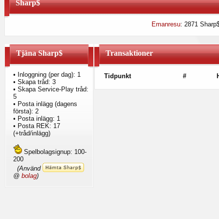
speldagbok? Introducera dig själv och dela med dig av dina spel med andra medlemmar.
Sharp$
Vi lägger ständigt ut nya artiklar i vårt oddsforum där medlemmar kan läsa intressanta 
är du välkommen att ställa din fråga under ”feedback & frågor”. Där kan du även ange 
Emanresu
: 2871 Sharp
förbättras. Välkommen!
Bli medlem gratis
hos oss och du kommer att få möjlighet att skapa trådar, skriva inl
Tjäna Sharp$
Transaktioner
• Inloggning (per dag): 1
Tidpunkt
#
• Skapa tråd: 3
• Skapa Service-Play tråd:
5
• Posta inlägg (dagens
första): 2
• Posta inlägg: 1
• Posta REK: 17
(+tråd/inlägg)
Spelbolagsignup: 100-
200
(Använd
@
bolag
)