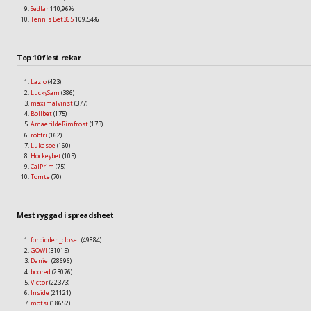
Sedlar
110,96%
Tennis Bet365
109,54%
Top 10 flest rekar
Lazlo
(423)
LuckySam
(386)
maximalvinst
(377)
Bollbet
(175)
AmaerildeRimfrost
(173)
robfri
(162)
Lukasoe
(160)
Hockeybet
(105)
CalPrim
(75)
Tomte
(70)
Mest ryggad i spreadsheet
forbidden_closet
(49884)
GOWI
(31015)
Daniel
(28696)
boored
(23076)
Victor
(22373)
Inside
(21121)
motsi
(18652)