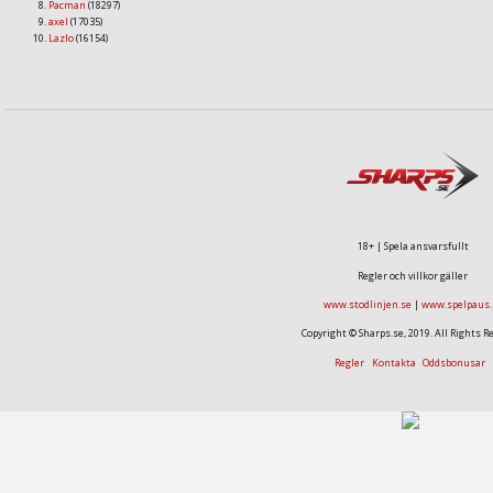
Pacman
(18297)
axel
(17035)
Lazlo
(16154)
18+ | Spela ansvarsfullt
Regler och villkor gäller
www.stodlinjen.se
|
www.spelpaus.
Copyright © Sharps.se, 2019. All Rights R
Regler
Kontakta
Oddsbonusar