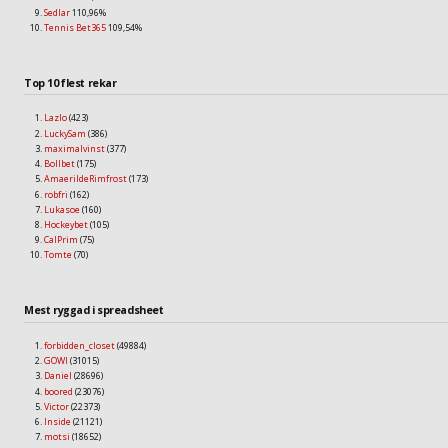
Sedlar
110,96%
Tennis Bet365
109,54%
Top 10 flest rekar
Lazlo
(423)
LuckySam
(386)
maximalvinst
(377)
Bollbet
(175)
AmaerildeRimfrost
(173)
robfri
(162)
Lukasoe
(160)
Hockeybet
(105)
CalPrim
(75)
Tomte
(70)
Mest ryggad i spreadsheet
forbidden_closet
(49884)
GOWI
(31015)
Daniel
(28696)
boored
(23076)
Victor
(22373)
Inside
(21121)
motsi
(18652)