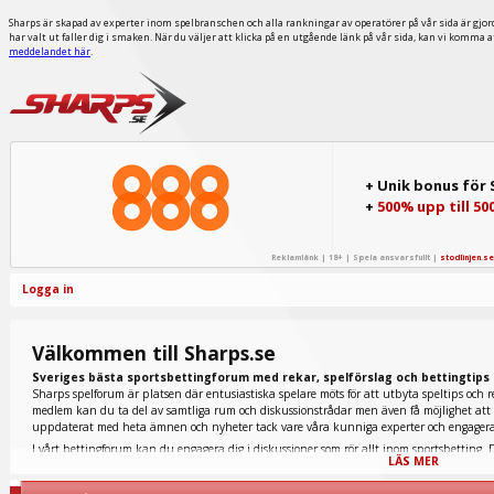
Sharps är skapad av experter inom spelbranschen och alla rankningar av operatörer på vår sida är gjor
har valt ut faller dig i smaken. När du väljer att klicka på en utgående länk på vår sida, kan vi komma 
meddelandet här
.
+ Unik bonus för
+
500% upp till 50
Reklamlänk | 18+ | Spela ansvarsfullt |
stodlinjen.se
Logga in
Välkommen till Sharps.se
Sveriges bästa sportsbettingforum med rekar, spelförslag och bettingtips
Sharps spelforum är platsen där entusiastiska spelare möts för att utbyta speltips och r
medlem kan du ta del av samtliga rum och diskussionstrådar men även få möjlighet att p
uppdaterat med heta ämnen och nyheter tack vare våra kunniga experter och engage
I vårt bettingforum kan du engagera dig i diskussioner som rör allt inom sportsbetting. D
LÄS MER
tennis finns representerade nedan men även extremt populära fantasy sports och e-sport.
galopprummet du ska titta in i. Här inne diskuteras allt inom den omtyckta hästsporten 