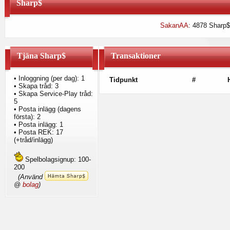
speldagbok? Introducera dig själv och dela med dig av dina spel med andra medlemmar.
Sharp$
Vi lägger ständigt ut nya artiklar i vårt oddsforum där medlemmar kan läsa intressanta 
är du välkommen att ställa din fråga under ”feedback & frågor”. Där kan du även ange 
SakanAA
: 4878 Sharp$
förbättras. Välkommen!
Bli medlem gratis
hos oss och du kommer att få möjlighet att skapa trådar, skriva inl
Tjäna Sharp$
Transaktioner
• Inloggning (per dag): 1
Tidpunkt
#
• Skapa tråd: 3
• Skapa Service-Play tråd:
5
• Posta inlägg (dagens
första): 2
• Posta inlägg: 1
• Posta REK: 17
(+tråd/inlägg)
Spelbolagsignup: 100-
200
(Använd
@
bolag
)