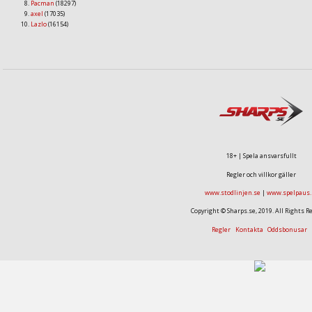
Pacman
(18297)
axel
(17035)
Lazlo
(16154)
18+ | Spela ansvarsfullt
Regler och villkor gäller
www.stodlinjen.se
|
www.spelpaus.
Copyright © Sharps.se, 2019. All Rights R
Regler
Kontakta
Oddsbonusar