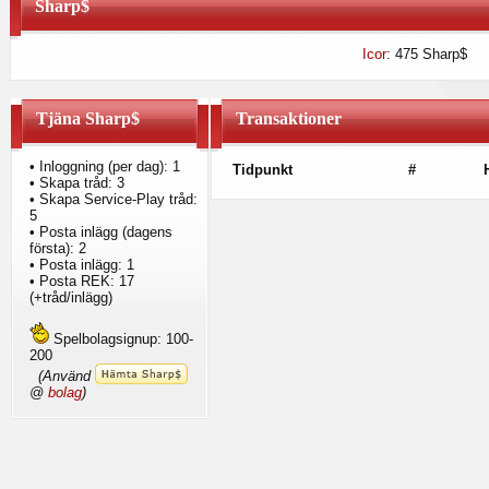
speldagbok? Introducera dig själv och dela med dig av dina spel med andra medlemmar.
Sharp$
Vi lägger ständigt ut nya artiklar i vårt oddsforum där medlemmar kan läsa intressanta 
är du välkommen att ställa din fråga under ”feedback & frågor”. Där kan du även ange 
Icor
: 475 Sharp$
förbättras. Välkommen!
Bli medlem gratis
hos oss och du kommer att få möjlighet att skapa trådar, skriva inl
Tjäna Sharp$
Transaktioner
• Inloggning (per dag): 1
Tidpunkt
#
• Skapa tråd: 3
• Skapa Service-Play tråd:
5
• Posta inlägg (dagens
första): 2
• Posta inlägg: 1
• Posta REK: 17
(+tråd/inlägg)
Spelbolagsignup: 100-
200
(Använd
@
bolag
)