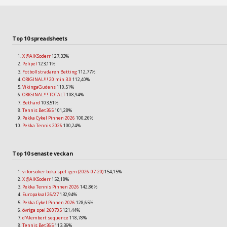
Top 10 spreadsheets
X @AIKSoderr
127,33%
Pelipel
123,11%
Fotbollstradaren Betting
112,77%
ORIGINAL!!! 20 min 3.0
112,40%
VikingaGudens
110,51%
ORIGINAL!!! TOTALT
108,94%
Bethard
103,51%
Tennis Bet365
101,28%
Pekka Cykel Pinnen 2026
100,26%
Pekka Tennis 2026
100,24%
Top 10 senaste veckan
vi försöker boka spel igen (2026-07-20)
154,15%
X @AIKSoderr
152,18%
Pekka Tennis Pinnen 2026
142,86%
Europakval 26/27
132,94%
Pekka Cykel Pinnen 2026
128,65%
övriga spel 260705
121,44%
d'Alembert sequence
118,78%
Tennis Bet365
113,36%