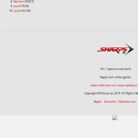
Pacman
(18297)
axel
(17035)
Lazlo
(16154)
18+ | Spela ansvarsfullt
Regler och villkor gäller
www.stodlinjen.se
|
www.spelpaus.
Copyright © Sharps.se, 2019. All Rights R
Regler
Kontakta
Oddsbonusar