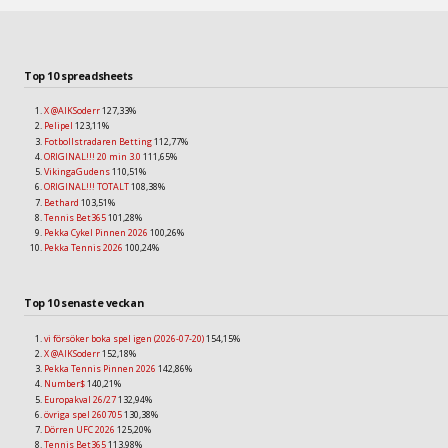
Top 10 spreadsheets
X @AIKSoderr
127,33%
Pelipel
123,11%
Fotbollstradaren Betting
112,77%
ORIGINAL!!! 20 min 3.0
111,65%
VikingaGudens
110,51%
ORIGINAL!!! TOTALT
108,38%
Bethard
103,51%
Tennis Bet365
101,28%
Pekka Cykel Pinnen 2026
100,26%
Pekka Tennis 2026
100,24%
Top 10 senaste veckan
vi försöker boka spel igen (2026-07-20)
154,15%
X @AIKSoderr
152,18%
Pekka Tennis Pinnen 2026
142,86%
Number$
140,21%
Europakval 26/27
132,94%
övriga spel 260705
130,38%
Dörren UFC 2026
125,20%
Tennis Bet365
113,98%