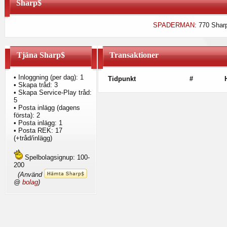
speldagbok? Introducera dig själv och dela med dig av dina spel med andra medlemmar.
Sharp$
Vi lägger ständigt ut nya artiklar i vårt oddsforum där medlemmar kan läsa intressanta 
är du välkommen att ställa din fråga under ”feedback & frågor”. Där kan du även ange 
SPADERMAN
: 770 Shar
förbättras. Välkommen!
Bli medlem gratis
hos oss och du kommer att få möjlighet att skapa trådar, skriva inl
Tjäna Sharp$
Transaktioner
• Inloggning (per dag): 1
Tidpunkt
#
• Skapa tråd: 3
• Skapa Service-Play tråd:
5
• Posta inlägg (dagens
första): 2
• Posta inlägg: 1
• Posta REK: 17
(+tråd/inlägg)
Spelbolagsignup: 100-
200
(Använd
@
bolag
)