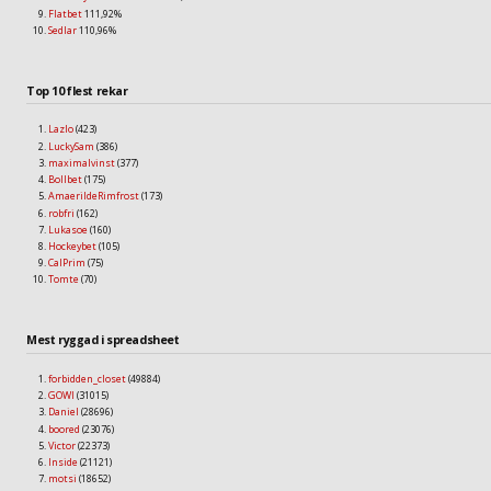
Flatbet
111,92%
Sedlar
110,96%
Top 10 flest rekar
Lazlo
(423)
LuckySam
(386)
maximalvinst
(377)
Bollbet
(175)
AmaerildeRimfrost
(173)
robfri
(162)
Lukasoe
(160)
Hockeybet
(105)
CalPrim
(75)
Tomte
(70)
Mest ryggad i spreadsheet
forbidden_closet
(49884)
GOWI
(31015)
Daniel
(28696)
boored
(23076)
Victor
(22373)
Inside
(21121)
motsi
(18652)