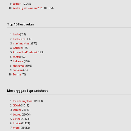
Sedlar
110,96%
Pekka Cykel Pinnen 2026
108,85%
Top 10 flest rekar
Lazlo
(423)
LuckySam
(386)
maximalvinst
(377)
Bollbet
(175)
AmaerildeRimfrost
(173)
robfri
(162)
Lukasoe
(160)
Hockeybet
(105)
CalPrim
(75)
Tomte
(70)
Mest ryggad i spreadsheet
forbidden_closet
(49884)
GOWI
(31015)
Daniel
(28696)
boored
(23076)
Victor
(22373)
Inside
(21121)
motsi
(18652)