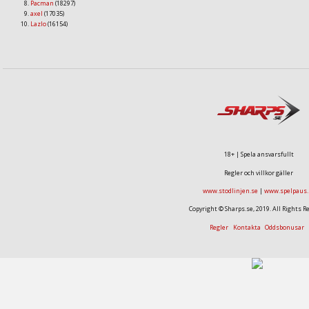
Pacman
(18297)
axel
(17035)
Lazlo
(16154)
18+ | Spela ansvarsfullt
Regler och villkor gäller
www.stodlinjen.se
|
www.spelpaus.
Copyright © Sharps.se, 2019. All Rights R
Regler
Kontakta
Oddsbonusar