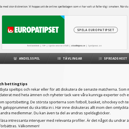
 med stor diskretion. Vi hoppas att de online spelbolagen som vi har valt ut faller dig i smaken. När du 
SPELA EUROPATIPSET
Reklamlänk | 18+ | Spela ansvarsfullt |
stodlinjen.se
|
Spelpaus.se
ANDELSSPEL
TÄVLINGAR
SPREADSHEET
ch bettingtips
utbyta speltips och rekar eller för att diskutera de senaste matcherna. So
d uppdaterat med heta ämnen och nyheter tack vare våra kunniga experter o
 inom sportsbetting. De största sporterna som fotboll, basket, ishockey oc
ch galopprummet du ska titta in i. Här inne diskuteras allt inom den omtyckta
d andra medlemmar. Du kan även ta del av andras speldagböcker.
 läsa intressanta intervjuer med relevanta profiler. Är det något du undrar 
förbättras. Välkommen!