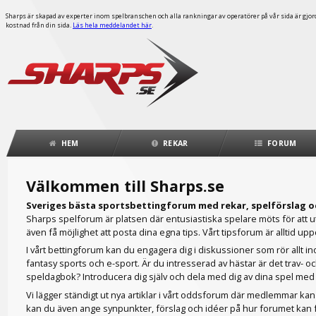
Sharps är skapad av experter inom spelbranschen och alla rankningar av operatörer på vår sida är gjorda
kostnad från din sida.
Läs hela meddelandet här
.
HEM
REKAR
FORUM
Välkommen till Sharps.se
Sveriges bästa sportsbettingforum med rekar, spelförslag o
Sharps spelforum är platsen där entusiastiska spelare möts för att 
även få möjlighet att posta dina egna tips. Vårt tipsforum är allti
I vårt bettingforum kan du engagera dig i diskussioner som rör allt
fantasy sports och e-sport. Är du intresserad av hästar är det trav- o
speldagbok? Introducera dig själv och dela med dig av dina spel me
Vi lägger ständigt ut nya artiklar i vårt oddsforum där medlemmar kan
kan du även ange synpunkter, förslag och idéer på hur forumet kan 