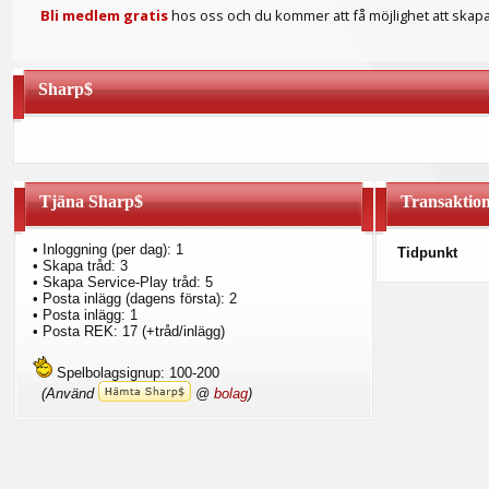
Bli medlem gratis
hos oss och du kommer att få möjlighet att skapa 
Sharp$
Tjäna Sharp$
Transaktio
• Inloggning (per dag): 1
Tidpunkt
• Skapa tråd: 3
• Skapa Service-Play tråd: 5
• Posta inlägg (dagens första): 2
• Posta inlägg: 1
• Posta REK: 17 (+tråd/inlägg)
Spelbolagsignup: 100-200
(Använd
@
bolag
)