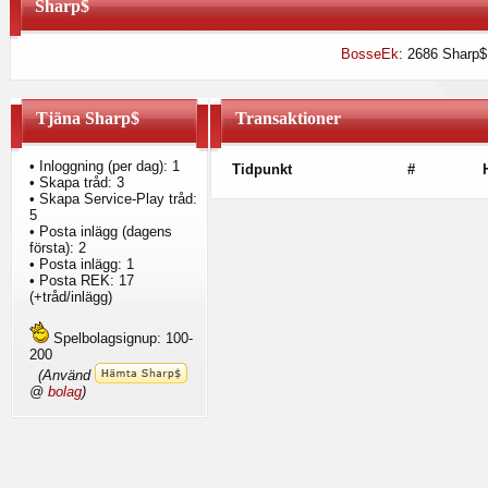
speldagbok? Introducera dig själv och dela med dig av dina spel med andra medlemmar.
Sharp$
Vi lägger ständigt ut nya artiklar i vårt oddsforum där medlemmar kan läsa intressanta 
är du välkommen att ställa din fråga under ”feedback & frågor”. Där kan du även ange 
BosseEk
: 2686 Sharp$
förbättras. Välkommen!
Bli medlem gratis
hos oss och du kommer att få möjlighet att skapa trådar, skriva inl
Tjäna Sharp$
Transaktioner
• Inloggning (per dag): 1
Tidpunkt
#
• Skapa tråd: 3
• Skapa Service-Play tråd:
5
• Posta inlägg (dagens
första): 2
• Posta inlägg: 1
• Posta REK: 17
(+tråd/inlägg)
Spelbolagsignup: 100-
200
(Använd
@
bolag
)