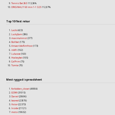
Tennis Bet365
113,36%
ORIGINAL!!! 60 min 1-1 3.25
112,87%
Top 10 flest rekar
Lazlo
(423)
LuckySam
(386)
maximalvinst
(377)
Bollbet
(175)
AmaerildeRimfrost
(173)
robfri
(162)
Lukasoe
(160)
Hockeybet
(105)
CalPrim
(75)
Tomte
(70)
Mest ryggad i spreadsheet
forbidden_closet
(49884)
GOWI
(31015)
Daniel
(28696)
boored
(23076)
Victor
(22373)
Inside
(21121)
motsi
(18652)