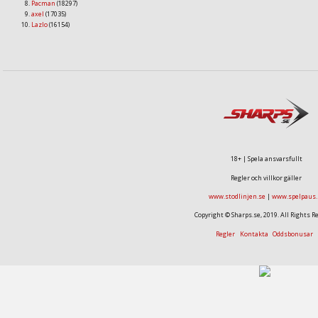
Pacman
(18297)
axel
(17035)
Lazlo
(16154)
18+ | Spela ansvarsfullt
Regler och villkor gäller
www.stodlinjen.se
|
www.spelpaus.
Copyright © Sharps.se, 2019. All Rights R
Regler
Kontakta
Oddsbonusar