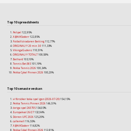
Top 10 spreadsheets
Pelipel
122,95%
X @AIKSoderr
122,85%
Fotbollstradaren Betting
112,77%
ORIGINAL!!! 20 min 3.0
111,33%
VikingaGudens
110,51%
ORIGINAL!!! TOTALT
108,58%
Bethard
103,10%
Tennis Bet365
101,19%
Pekka Tennis 2026
100,34%
Pekka Cykel Pinnen 2026
100,20%
Top 10 senaste veckan
vi försöker boka spel igen (2026-07-20)
154,15%
Pekka Tennis Pinnen 2026
146,51%
övriga spel 260705
134,03%
Europakval 26/27
132,94%
Dörren UFC 2026
125,20%
callemell
116,55%
X @AIKSoderr
114,82%
Pekka Cykel Pinnen 2026
112,81%