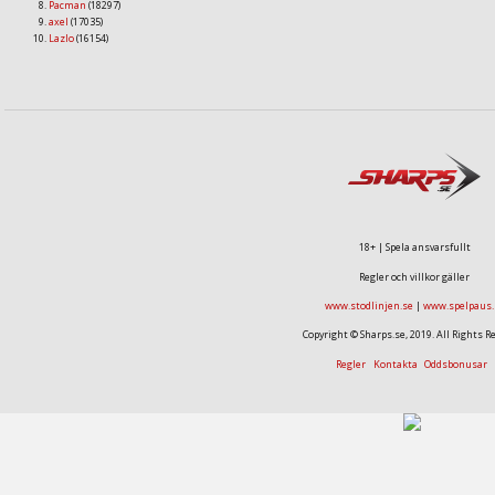
Pacman
(18297)
axel
(17035)
Lazlo
(16154)
18+ | Spela ansvarsfullt
Regler och villkor gäller
www.stodlinjen.se
|
www.spelpaus.
Copyright © Sharps.se, 2019. All Rights R
Regler
Kontakta
Oddsbonusar