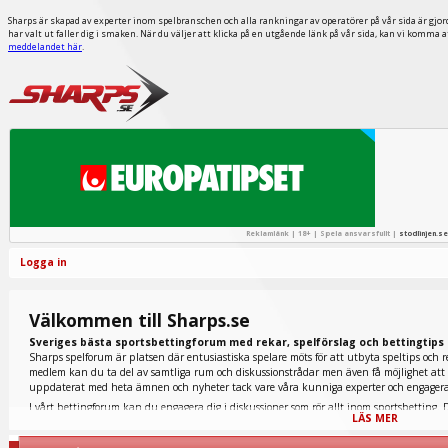
Sharps är skapad av experter inom spelbranschen och alla rankningar av operatörer på vår sida är gjor
har valt ut faller dig i smaken. När du väljer att klicka på en utgående länk på vår sida, kan vi komma 
meddelandet här
.
Reklamlänk | 18+ | Spela ansvarsfullt |
stodlinjen.se
Logga in
Välkommen till Sharps.se
Sveriges bästa sportsbettingforum med rekar, spelförslag och bettingtips
Sharps spelforum är platsen där entusiastiska spelare möts för att utbyta speltips och r
medlem kan du ta del av samtliga rum och diskussionstrådar men även få möjlighet att p
uppdaterat med heta ämnen och nyheter tack vare våra kunniga experter och engage
I vårt bettingforum kan du engagera dig i diskussioner som rör allt inom sportsbetting. D
LÄS MER
tennis finns representerade nedan men även extremt populära fantasy sports och e-sport.
galopprummet du ska titta in i. Här inne diskuteras allt inom den omtyckta hästsporten 