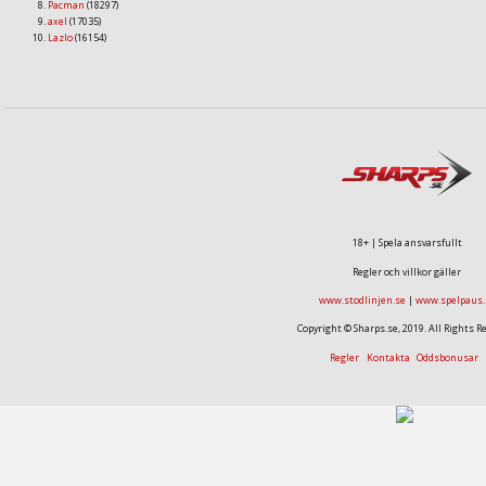
Pacman
(18297)
axel
(17035)
Lazlo
(16154)
18+ | Spela ansvarsfullt
Regler och villkor gäller
www.stodlinjen.se
|
www.spelpaus.
Copyright © Sharps.se, 2019. All Rights R
Regler
Kontakta
Oddsbonusar