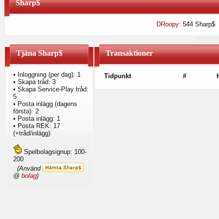
speldagbok? Introducera dig själv och dela med dig av dina spel med andra medlemmar.
Sharp$
Vi lägger ständigt ut nya artiklar i vårt oddsforum där medlemmar kan läsa intressanta 
är du välkommen att ställa din fråga under ”feedback & frågor”. Där kan du även ange 
DRoopy
: 544 Sharp$
förbättras. Välkommen!
Bli medlem gratis
hos oss och du kommer att få möjlighet att skapa trådar, skriva inl
Tjäna Sharp$
Transaktioner
• Inloggning (per dag): 1
Tidpunkt
#
• Skapa tråd: 3
• Skapa Service-Play tråd:
5
• Posta inlägg (dagens
första): 2
• Posta inlägg: 1
• Posta REK: 17
(+tråd/inlägg)
Spelbolagsignup: 100-
200
(Använd
@
bolag
)