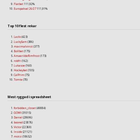
Flatbet
111,92%
Europakval 26/27
111,91%
Top 10 flest rekar
Lazlo
(423)
LuckySam
(386)
maximalvinst
(377)
Bollbet
(175)
AmaerildeRimfrost
(173)
robfri
(162)
Lukasoe
(160)
Hockeybet
(105)
CalPrim
(75)
Tomte
(70)
Mest ryggad i spreadsheet
forbidden_closet
(49884)
GOWI
(31015)
Daniel
(28696)
boored
(23076)
Victor
(22369)
Inside
(21121)
motsi
(18652)