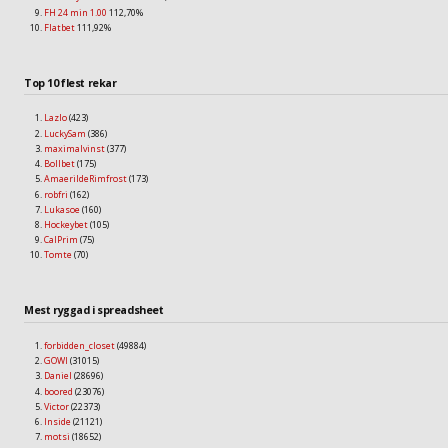
FH 24 min 1.00
112,70%
Flatbet
111,92%
Top 10 flest rekar
Lazlo
(423)
LuckySam
(386)
maximalvinst
(377)
Bollbet
(175)
AmaerildeRimfrost
(173)
robfri
(162)
Lukasoe
(160)
Hockeybet
(105)
CalPrim
(75)
Tomte
(70)
Mest ryggad i spreadsheet
forbidden_closet
(49884)
GOWI
(31015)
Daniel
(28696)
boored
(23076)
Victor
(22373)
Inside
(21121)
motsi
(18652)