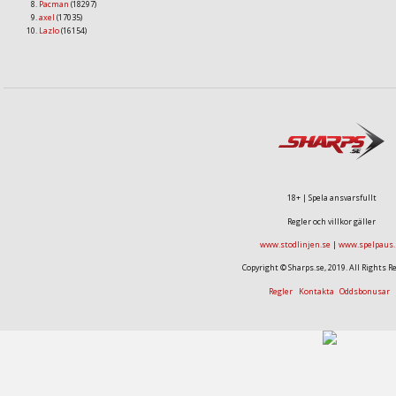
Pacman
(18297)
axel
(17035)
Lazlo
(16154)
18+ | Spela ansvarsfullt
Regler och villkor gäller
www.stodlinjen.se
|
www.spelpaus.
Copyright © Sharps.se, 2019. All Rights R
Regler
Kontakta
Oddsbonusar