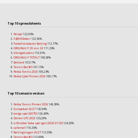
Top 10 spreadsheets
Pelipel
122,95%
X @AIKSoderr
122,56%
Fotbollstradaren Betting
112,77%
ORIGINAL!!! 20 min 3.0
111,33%
VikingaGudens
110,51%
ORIGINAL!!! TOTALT
108,58%
Bethard
103,17%
Tennis Bet365
101,15%
Pekka Tennis 2026
100,23%
Pekka Cykel Pinnen 2026
100,17%
Top 10 senaste veckan
Pekka Tennis Pinnen 2026
149,39%
Europakval 26/27
132,94%
övriga spel 260705
126,49%
Dörren UFC 2026
125,20%
vi försöker boka spel igen (2026-07-20)
124,28%
callemell
116,55%
Bettingstugan 26/27
112,55%
Tennis Bet365
112,00%