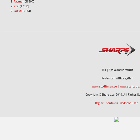
Pacman
(18297)
axel
(17035)
Lazlo
(16154)
18+ | Spela ansvarsfullt
Regler och villkor gäller
www.stodlinjen.se
|
www.spelpaus.
Copyright © Sharps.se, 2019. All Rights R
Regler
Kontakta
Oddsbonusar