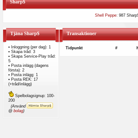
speldagbok? Introducera dig själv och dela med dig av dina spel med andra medlemmar.
Sharp$
Vi lägger ständigt ut nya artiklar i vårt oddsforum där medlemmar kan läsa intressanta 
är du välkommen att ställa din fråga under ”feedback & frågor”. Där kan du även ange 
Shell Peppe
: 987 Sharp
förbättras. Välkommen!
Bli medlem gratis
hos oss och du kommer att få möjlighet att skapa trådar, skriva inl
Tjäna Sharp$
Transaktioner
• Inloggning (per dag): 1
Tidpunkt
#
• Skapa tråd: 3
• Skapa Service-Play tråd:
5
• Posta inlägg (dagens
första): 2
• Posta inlägg: 1
• Posta REK: 17
(+tråd/inlägg)
Spelbolagsignup: 100-
200
(Använd
@
bolag
)