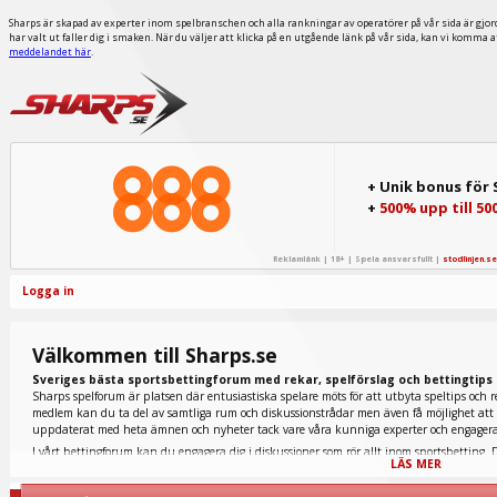
Sharps är skapad av experter inom spelbranschen och alla rankningar av operatörer på vår sida är gjor
har valt ut faller dig i smaken. När du väljer att klicka på en utgående länk på vår sida, kan vi komma 
meddelandet här
.
+ Unik bonus för
+
500% upp till 50
Reklamlänk | 18+ | Spela ansvarsfullt |
stodlinjen.se
Logga in
Välkommen till Sharps.se
Sveriges bästa sportsbettingforum med rekar, spelförslag och bettingtips
Sharps spelforum är platsen där entusiastiska spelare möts för att utbyta speltips och r
medlem kan du ta del av samtliga rum och diskussionstrådar men även få möjlighet att p
uppdaterat med heta ämnen och nyheter tack vare våra kunniga experter och engage
I vårt bettingforum kan du engagera dig i diskussioner som rör allt inom sportsbetting. D
LÄS MER
tennis finns representerade nedan men även extremt populära fantasy sports och e-sport.
galopprummet du ska titta in i. Här inne diskuteras allt inom den omtyckta hästsporten 