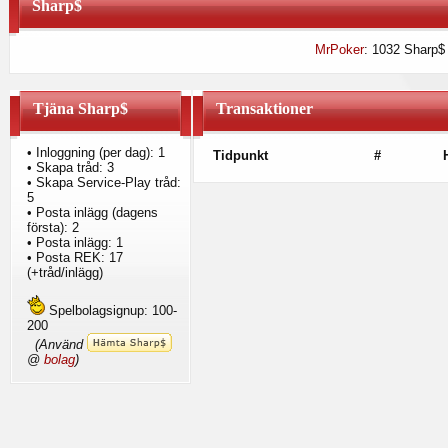
speldagbok? Introducera dig själv och dela med dig av dina spel med andra medlemmar.
Sharp$
Vi lägger ständigt ut nya artiklar i vårt oddsforum där medlemmar kan läsa intressanta 
är du välkommen att ställa din fråga under ”feedback & frågor”. Där kan du även ange 
MrPoker
: 1032 Sharp$
förbättras. Välkommen!
Bli medlem gratis
hos oss och du kommer att få möjlighet att skapa trådar, skriva inl
Tjäna Sharp$
Transaktioner
• Inloggning (per dag): 1
Tidpunkt
#
• Skapa tråd: 3
• Skapa Service-Play tråd:
5
• Posta inlägg (dagens
första): 2
• Posta inlägg: 1
• Posta REK: 17
(+tråd/inlägg)
Spelbolagsignup: 100-
200
(Använd
@
bolag
)