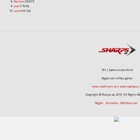
Pacman
(18297)
axel
(17035)
Lazlo
(16154)
18+ | Spela ansvarsfullt
Regler och villkor gäller
www.stodlinjen.se
|
www.spelpaus.
Copyright © Sharps.se, 2019. All Rights R
Regler
Kontakta
Oddsbonusar