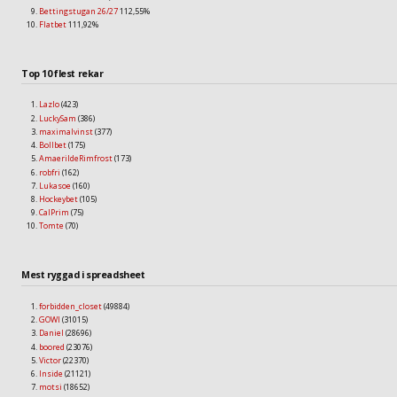
Bettingstugan 26/27
112,55%
Flatbet
111,92%
Top 10 flest rekar
Lazlo
(423)
LuckySam
(386)
maximalvinst
(377)
Bollbet
(175)
AmaerildeRimfrost
(173)
robfri
(162)
Lukasoe
(160)
Hockeybet
(105)
CalPrim
(75)
Tomte
(70)
Mest ryggad i spreadsheet
forbidden_closet
(49884)
GOWI
(31015)
Daniel
(28696)
boored
(23076)
Victor
(22370)
Inside
(21121)
motsi
(18652)