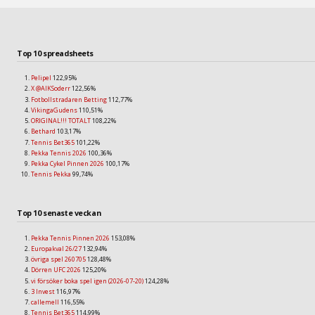
Top 10 spreadsheets
Pelipel
122,95%
X @AIKSoderr
122,56%
Fotbollstradaren Betting
112,77%
VikingaGudens
110,51%
ORIGINAL!!! TOTALT
108,22%
Bethard
103,17%
Tennis Bet365
101,22%
Pekka Tennis 2026
100,36%
Pekka Cykel Pinnen 2026
100,17%
Tennis Pekka
99,74%
Top 10 senaste veckan
Pekka Tennis Pinnen 2026
153,08%
Europakval 26/27
132,94%
övriga spel 260705
128,48%
Dörren UFC 2026
125,20%
vi försöker boka spel igen (2026-07-20)
124,28%
3 Invest
116,97%
callemell
116,55%
Tennis Bet365
114,99%